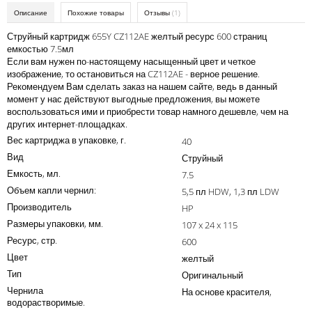
Kodak
Описание
Похожие товары
Отзывы
(1)
Konica Minolta
Струйный картридж 655Y CZ112AE желтый ресурс 600 страниц
емкостью 7.5мл
Kyocera
Если вам нужен по-настоящему насыщенный цвет и четкое
изображение, то остановиться на CZ112AE - верное решение.
Lexmark
Рекомендуем Вам сделать заказ на нашем сайте, ведь в данный
момент у нас действуют выгодные предложения, вы можете
OKI
воспользоваться ими и приобрести товар намного дешевле, чем на
других интернет-площадках.
Panasonic
Вес картриджа в упаковке, г.
40
Ricoh
Вид
Струйный
Емкость, мл.
7.5
Samsung
Объем капли чернил:
5,5 пл HDW, 1,3 пл LDW
Sharp
Производитель
HP
Размеры упаковки, мм.
107 x 24 x 115
Toshiba
Ресурс, стр.
600
Xerox
Цвет
желтый
Тип
Оригинальный
Для франкировальной машины
Чернила
На основе красителя,
Ленточные картриджи
водорастворимые.