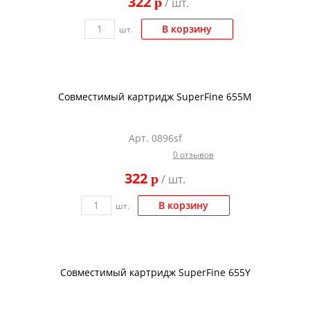
322
p
/ шт.
Kodak
Konica Minolta
В корзину
шт.
Kyocera
Lexmark
Совместимый картридж SuperFine 655M
OKI
Panasonic
Арт. 0896sf
Ricoh
0 отзывов
Samsung
322
p
/ шт.
Sharp
В корзину
шт.
Toshiba
Xerox
Для франкировальной машины
Совместимый картридж SuperFine 655Y
Ленточные картриджи