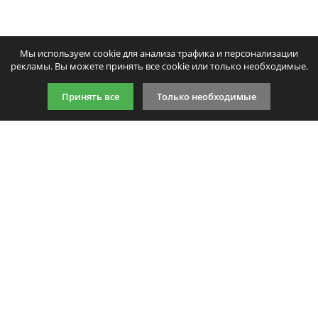
Мы используем cookie для анализа трафика и персонализации
рекламы. Вы можете принять все cookie или только необходимые.
Принять все
Только необходимые
9:00-21:00 (по МСК)
+7 981 727 31 72
Подпишитесь на акции
Даю согласие на обработку
персональных данных
Мы в соцсетях
Мы принимаем