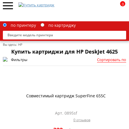
0
по принтеру
по картриджу
Вы здесь:
HP
Купить картриджи для HP DeskJet 4625
Фильтры
Сортировать по
Brother
Canon
Epson
Совместимый картридж SuperFine 655C
G&G
HP
Арт. 0895sf
0 отзывов
IBM