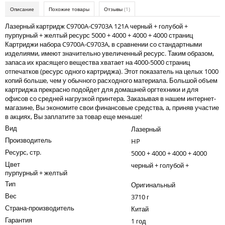
Kodak
Описание
Похожие товары
Отзывы
(1)
Konica Minolta
Лазерный картридж C9700A-C9703A 121A черный + голубой +
пурпурный + желтый ресурс 5000 + 4000 + 4000 + 4000 страниц
Kyocera
Картриджи набора C9700A-C9703A, в сравнении со стандартными
изделиями, имеют значительно увеличенный ресурс. Таким образом,
Lexmark
запаса их красящего вещества хватает на 4000-5000 страниц
отпечатков (ресурс одного картриджа). Этот показатель на целых 1000
OKI
копий больше, чем у обычного расходного материала. Большой объем
картриджа прекрасно подойдет для домашней оргтехники и для
Panasonic
офисов со средней нагрузкой принтера. Заказывая в нашем интернет-
магазине, Вы экономите свои финансовые средства, а, приняв участие
Ricoh
в акциях, Вы заплатите за товар еще меньше!
Вид
Samsung
Лазерный
Производитель
HP
Sharp
Ресурс, стр.
5000 + 4000 + 4000 + 4000
Toshiba
Цвет
черный + голубой +
пурпурный + желтый
Xerox
Тип
Оригинальный
Вес
3710 г
Для франкировальной машины
Страна-производитель
Китай
Ленточные картриджи
Гарантия
1 год