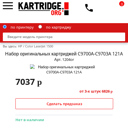
0
по принтеру
по картриджу
Вы здесь:
HP
/
Color LaserJet 1500
Набор оригинальных картриджей C9700A-C9703A 121A
Арт. 1204or
Brother
7037
p
Canon
Epson
от 3-х штук
6826
p
G&G
Сделать предзаказ
HP
Нет в наличии
IBM