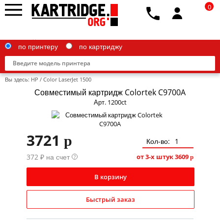
0
по принтеру
по картриджу
Вы здесь:
HP
/
Color LaserJet 1500
Совместимый картридж Colortek C9700A
Арт. 1200ct
Brother
3721
p
Canon
Кол-во:
372 ₽ на счет
Epson
от 3-х штук
3609
?
p
G&G
В корзину
HP
Быстрый заказ
IBM