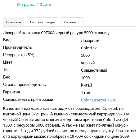
Kodak
Отгрузка 1-2 дня
Konica Minolta
Описание
Похожие товары
Отзывы
(0)
Kyocera
Лазерный картридж C9700A черный ресурс 5000 страниц
Lexmark
Вид
Лазерный
OKI
Производитель
Colortek
Ресурс, стр. (5%)
5000
Panasonic
Цвет
черный
Ricoh
Тип
Совместимый
Вес
1000 г
Samsung
Страна-производитель
Китай
Sharp
Гарантия
1 год
Совместимы с принтерами
Color LaserJet 1500
Toshiba
Качественный лазерный картридж от производителя Colortek по
Xerox
выгодной цене 3721 руб.. А именно - совместимый картридж C9700A
черный! Совместим со многими моделями принтеров Color LaserJet
Для франкировальной машины
1500, с ресурсом 5000 страниц. А так же вас ждет приятный бонус -
гарантия 1 год и 372 рублей на счет на следующую покупку. При заказе
Ленточные картриджи
от 3 картриджей можно приобрести C9700A со скидкой по цене 3609