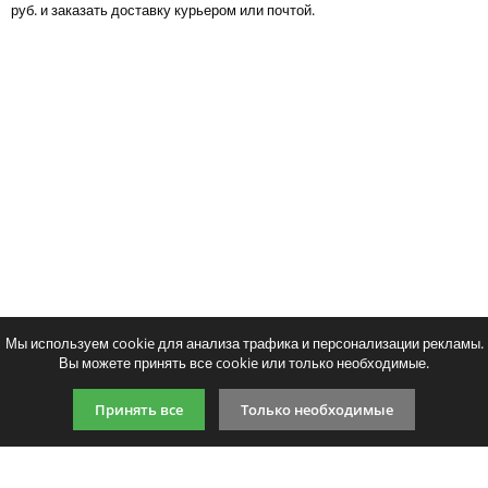
руб. и заказать доставку курьером или почтой.
Тонер и девелопер
Написать отзыв
Ваше имя:
Совместимый картридж Colortek
Совместимый картридж
Ваш отзыв:
C9701A
C9703A
3721
3721
p
p
/ шт.
/ шт
шт.
Купить
шт.
Купи
Оценка:
Плохо
Хорошо
Мы используем cookie для анализа трафика и персонализации рекламы.
Вы можете принять все cookie или только необходимые.
Введите код, указанный на картинке:
Принять все
Только необходимые
Продолжить