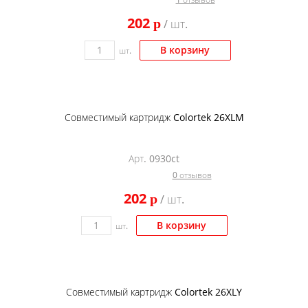
Kodak
202
p
/ шт.
Konica Minolta
В корзину
шт.
Kyocera
Lexmark
OKI
Совместимый картридж Colortek 26XLM
Panasonic
Ricoh
Арт. 0930ct
0 отзывов
Samsung
202
p
/ шт.
Sharp
Toshiba
В корзину
шт.
Xerox
Для франкировальной машины
Совместимый картридж Colortek 26XLY
Ленточные картриджи