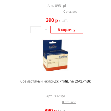
Арт. 0931pl
0 отзывов
390
p
/ шт.
В корзину
шт.
Совместимый картридж ProfiLine 26XLPhBk
Арт. 0928pl
0 отзывов
390
p
/ шт.