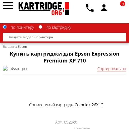
0
по принтеру
по картриджу
Вы здесь:
Epson
Купить картриджи для Epson Expression
Premium XP 710
Фильтры
Сортировать по
Brother
Canon
Epson
G&G
Совместимый картридж Colortek 26XLC
HP
Арт. 0929ct
IBM
1 отзывов