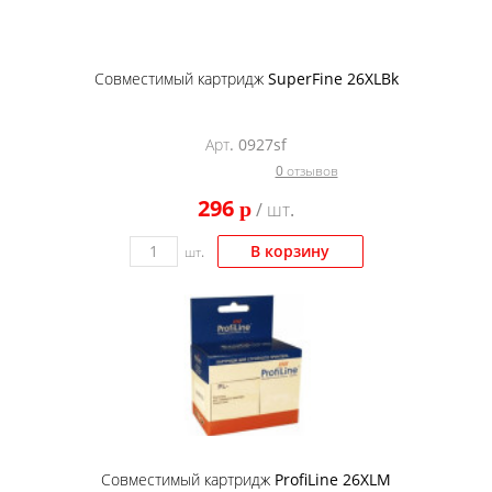
Совместимый картридж SuperFine 26XLBk
Арт. 0927sf
0 отзывов
296
p
/ шт.
В корзину
шт.
Совместимый картридж ProfiLine 26XLM