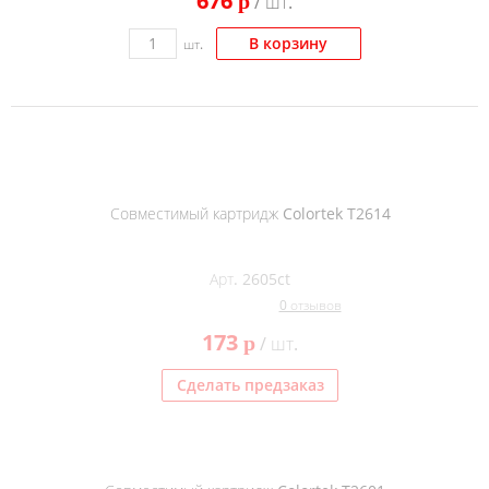
676
p
/ шт.
В корзину
шт.
Совместимый картридж Colortek T2614
Арт. 2605ct
0 отзывов
173
p
/ шт.
Сделать предзаказ