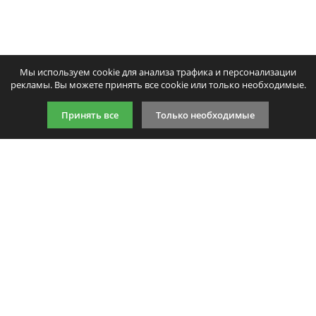
Оценка:
Плохо
Хорошо
Мы используем cookie для анализа трафика и персонализации
Введите код, указанный на картинке:
рекламы. Вы можете принять все cookie или только необходимые.
Принять все
Только необходимые
Продолжить
9:00-21:00 (по МСК)
+7 981 727 31 72
Подпишитесь на акции
Даю согласие на обработку
персональных данных