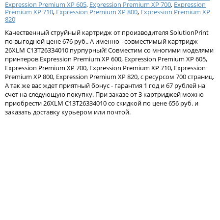
Expression Premium XP 605
,
Expression Premium XP 700
,
Expression
Тонер и девелопер
Premium XP 710
,
Expression Premium XP 800
,
Expression Premium XP
820
Качественный струйный картридж от производителя SolutionPrint
по выгодной цене 676 руб.. А именно - совместимый картридж
26XLM C13T26334010 пурпурный! Совместим со многими моделями
принтеров Expression Premium XP 600, Expression Premium XP 605,
Expression Premium XP 700, Expression Premium XP 710, Expression
Premium XP 800, Expression Premium XP 820, с ресурсом 700 страниц.
А так же вас ждет приятный бонус - гарантия 1 год и 67 рублей на
счет на следующую покупку. При заказе от 3 картриджей можно
приобрести 26XLM C13T26334010 со скидкой по цене 656 руб. и
заказать доставку курьером или почтой.
Написать отзыв
Ваше имя:
Совместимый картридж Solution
Совместимый картридж
Ваш отзыв:
Print 26XLPhBk
Print 26XLC
676
676
p
p
/ шт.
/ шт.
шт.
Купить
шт.
Куп