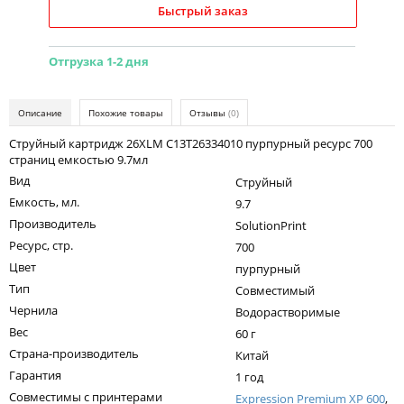
Kodak
Быстрый заказ
Konica Minolta
Отгрузка 1-2 дня
Kyocera
Lexmark
Описание
Похожие товары
Отзывы
(0)
OKI
Струйный картридж 26XLM C13T26334010 пурпурный ресурс 700
страниц емкостью 9.7мл
Panasonic
Вид
Струйный
Ricoh
Емкость, мл.
9.7
Производитель
SolutionPrint
Samsung
Ресурс, стр.
700
Sharp
Цвет
пурпурный
Тип
Совместимый
Toshiba
Чернила
Водорастворимые
Xerox
Вес
60 г
Страна-производитель
Китай
Для франкировальной машины
Гарантия
1 год
Ленточные картриджи
Совместимы с принтерами
Expression Premium XP 600
,