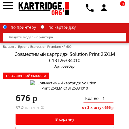
0
по принтеру
по картриджу
Вы здесь:
Epson
/
Expression Premium XP 600
Совместимый картридж Solution Print 26XLM
C13T26334010
Арт. 0930sp
Brother
повышенной емкости
Canon
Epson
676
p
Кол-во:
G&G
67 ₽ на счет
от 3-х штук
656
?
p
HP
В корзину
IBM