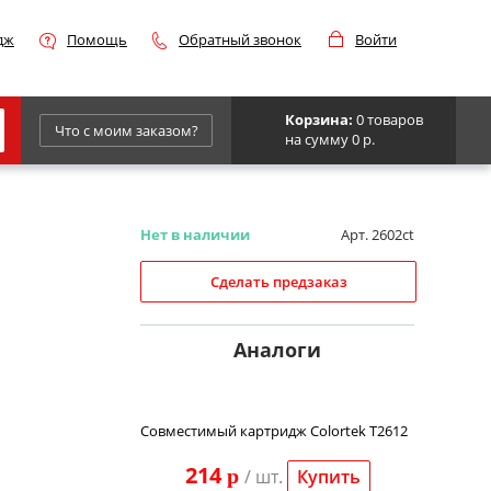
дж
Помощь
Обратный звонок
Войти
Корзина:
0 товаров
Что с моим заказом?
на сумму 0 р.
Epson
IBM
Нет в наличии
Арт. 2602ct
Kyocera
Сделать предзаказ
Panasonic
Sharp
Аналоги
Для франкировальной машины
Совместимый картридж Colortek T2612
214
p
/ шт.
Купить