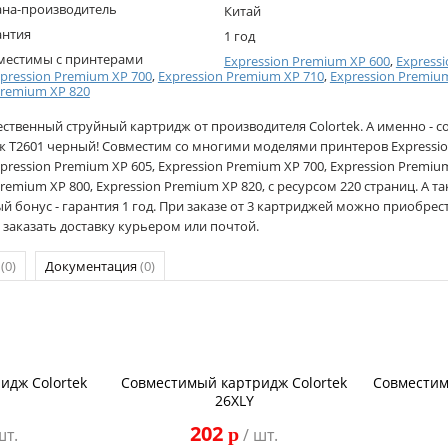
ана-производитель
Китай
антия
1 год
местимы с принтерами
Expression Premium XP 600
,
Express
pression Premium XP 700
,
Expression Premium XP 710
,
Expression Premiu
Premium XP 820
ественный струйный картридж от производителя Colortek. А именно - 
ж T2601 черный! Совместим со многими моделями принтеров Expressio
xpression Premium XP 605, Expression Premium XP 700, Expression Premium
remium XP 800, Expression Premium XP 820, с ресурсом 220 страниц. А та
й бонус - гарантия 1 год. При заказе от 3 картриджей можно приобрест
 заказать доставку курьером или почтой.
р
(0)
Документация
(0)
идж Colortek
Совместимый картридж Colortek
Совместим
26XLY
202
p
шт.
/ шт.