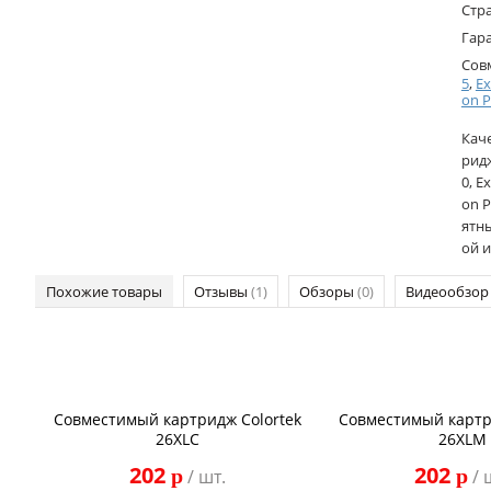
Стр
Гар
Сов
5
,
Ex
on 
Кач
рид
0, E
on P
ятны
ой и
Похожие товары
Отзывы
(1)
Обзоры
(0)
Видеообзо
Совместимый картридж Colortek
Совместимый картр
26XLC
26XLM
202
202
p
p
/ шт.
/ 