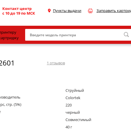
Контакт центр
Пункты выдачи
Заправить картри
с 10 до 19 по МСК
принтеру
картриджу
Canon
2601
HP
1
отзывов
Konica Minolta
OKI
Струйный
Samsung
изводитель
Colortek
Xerox
рс, стр. (5%)
220
т
Тонер и девелопер
черный
Совместимый
40 г