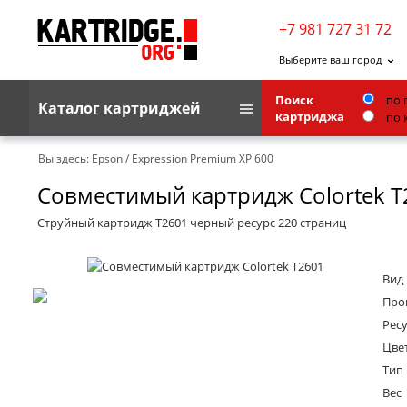
+7 981 727 31 72
Выберите ваш город
Поиск
по 
Каталог картриджей
картриджа
по 
Brother
Вы здесь:
Epson
/
Expression Premium XP 600
Совместимый картридж Colortek T
G&G
Kodak
Струйный картридж T2601 черный ресурс 220 страниц
Lexmark
Вид
Ricoh
Про
Toshiba
Ресу
Цве
Ленточные картриджи
Тип
Вес