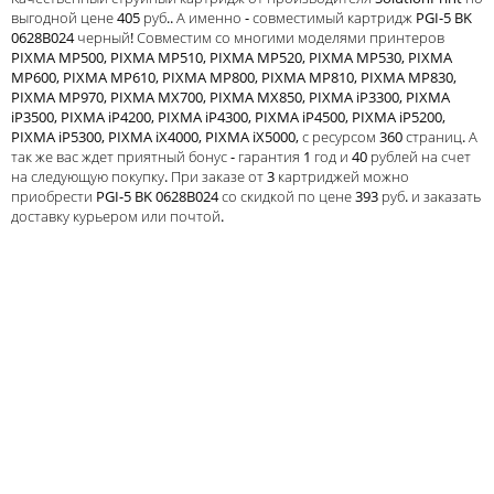
выгодной цене 405 руб.. А именно - совместимый картридж PGI-5 BK
Тонер и девелопер
0628B024 черный! Совместим со многими моделями принтеров
PIXMA MP500, PIXMA MP510, PIXMA MP520, PIXMA MP530, PIXMA
MP600, PIXMA MP610, PIXMA MP800, PIXMA MP810, PIXMA MP830,
PIXMA MP970, PIXMA MX700, PIXMA MX850, PIXMA iP3300, PIXMA
iP3500, PIXMA iP4200, PIXMA iP4300, PIXMA iP4500, PIXMA iP5200,
PIXMA iP5300, PIXMA iX4000, PIXMA iX5000, с ресурсом 360 страниц. А
так же вас ждет приятный бонус - гарантия 1 год и 40 рублей на счет
на следующую покупку. При заказе от 3 картриджей можно
приобрести PGI-5 BK 0628B024 со скидкой по цене 393 руб. и заказать
доставку курьером или почтой.
Написать отзыв
Ваше имя:
Совместимый картридж Solution
Совместимый картридж 
Ваш отзыв:
Print CLI-8C
Print CLI-8Y
342
342
p
p
/ шт.
/ шт.
шт.
Купить
шт.
Купи