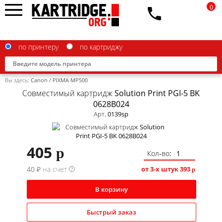
0
по принтеру
по картриджу
Вы здесь:
Canon
/
PIXMA MP500
Совместимый картридж Solution Print PGI-5 BK
0628B024
Арт. 0139sp
Brother
Canon
405
p
Кол-во:
Epson
40 ₽ на счет
от 3-х штук
393
?
p
G&G
В корзину
HP
IBM
Быстрый заказ