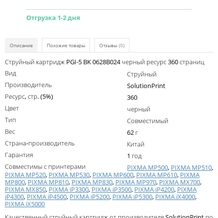
Kodak
Отгрузка 1-2 дня
Konica Minolta
Kyocera
Описание
Похожие товары
Отзывы
(0)
Lexmark
Струйный картридж PGI-5 BK 0628B024 черный ресурс 360 страниц
Вид
OKI
Струйный
Производитель
SolutionPrint
Panasonic
Ресурс, стр. (5%)
360
Ricoh
Цвет
черный
Тип
Совместимый
Samsung
Вес
62 г
Sharp
Страна-производитель
Китай
Гарантия
1 год
Toshiba
Совместимы с принтерами
PIXMA MP500
,
PIXMA MP510
,
PIXMA MP520
,
PIXMA MP530
,
PIXMA MP600
,
PIXMA MP610
,
PIXMA
Xerox
MP800
,
PIXMA MP810
,
PIXMA MP830
,
PIXMA MP970
,
PIXMA MX700
,
PIXMA MX850
,
PIXMA iP3300
,
PIXMA iP3500
,
PIXMA iP4200
,
PIXMA
Для франкировальной машины
iP4300
,
PIXMA iP4500
,
PIXMA iP5200
,
PIXMA iP5300
,
PIXMA iX4000
,
PIXMA iX5000
Ленточные картриджи
Качественный струйный картридж от производителя SolutionPrint по