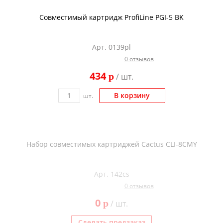
Совместимый картридж ProfiLine PGI-5 BK
Арт. 0139pl
0 отзывов
434
p
/ шт.
В корзину
шт.
Набор совместимых картриджей Cactus CLI-8CMY
Арт. 142cs
0 отзывов
0
p
/ шт.
Сделать предзаказ