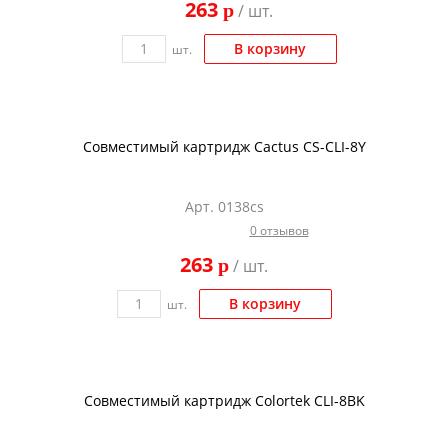
263
p
/ шт.
Kodak
Konica Minolta
В корзину
шт.
Kyocera
Lexmark
Совместимый картридж Cactus CS-CLI-8Y
OKI
Panasonic
Арт. 0138cs
Ricoh
0 отзывов
Samsung
263
p
/ шт.
Sharp
В корзину
шт.
Toshiba
Xerox
Для франкировальной машины
Совместимый картридж Colortek CLI-8BK
Ленточные картриджи