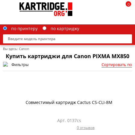
0
по принтеру
по картриджу
Вы здесь:
Canon
Купить картриджи для Canon PIXMA MX850
Фильтры
Сортировать по
Brother
Canon
Epson
Совместимый картридж Cactus CS-CLI-8M
G&G
HP
Арт. 0137cs
0 отзывов
IBM