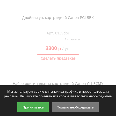
Двойная уп. картриджей Canon PGI-5BK
Арт. 0139dor
1 отзывов
3300
p
/ уп.
Сделать предзаказ
Набор оригинальных картриджей Canon CLI-8CMY
Мы используем cookie для анализа трафика и персонализации
рекламы. Вы можете принять все cookie или только необходимые.
Арт. 0008/1or
1 отзывов
Принять все
Только необходимые
11260
p
/ шт.