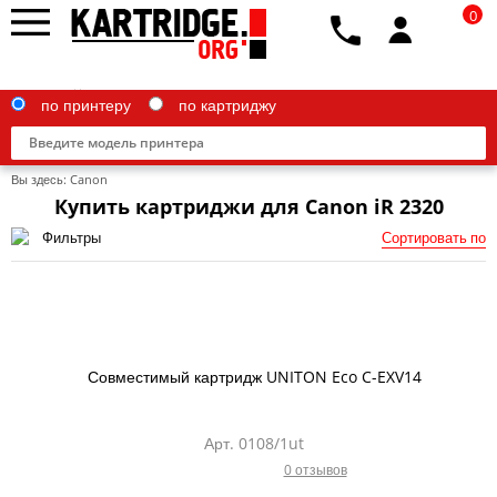
0
по принтеру
по картриджу
Вы здесь:
Canon
Купить картриджи для Canon iR 2320
Фильтры
Сортировать по
Brother
Canon
Epson
Совместимый картридж UNITON Eco C-EXV14
G&G
HP
Арт. 0108/1ut
0 отзывов
IBM