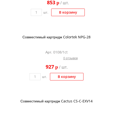
853
p
/ шт.
Kodak
Konica Minolta
В корзину
шт.
Kyocera
Lexmark
Совместимый картридж Colortek NPG-28
OKI
Panasonic
Арт. 0108/1ct
Ricoh
0 отзывов
Samsung
927
p
/ шт.
Sharp
В корзину
шт.
Toshiba
Xerox
Для франкировальной машины
Совместимый картридж Cactus CS-C-EXV14
Ленточные картриджи