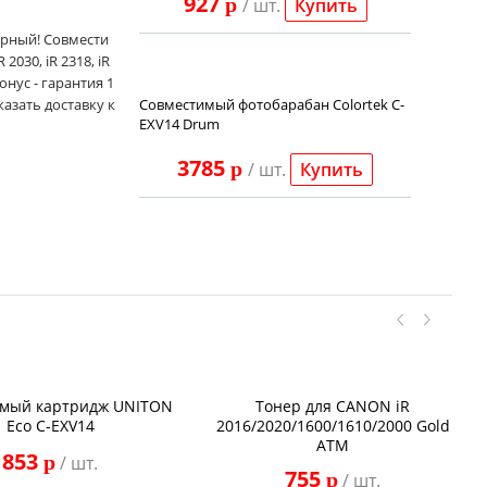
927
p
/ шт.
Купить
ерный! Совмести
2030, iR 2318, iR
онус - гарантия 1
казать доставку к
Совместимый фотобарабан Colortek C-
EXV14 Drum
3785
p
/ шт.
Купить
мый картридж UNITON
Тонер для CANON iR
Eco C-EXV14
2016/2020/1600/1610/2000 Gold
ATM
853
p
/ шт.
755
p
/ шт.