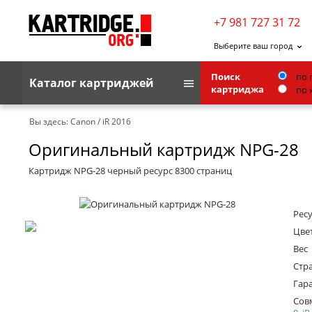
+7 981 727 31 72
Выберите ваш город
Поиск
по 
Каталог картриджей
картриджа
по 
Brother
Вы здесь:
Canon
/
iR 2016
Оригинальный картридж NPG-28
G&G
Kodak
Картридж NPG-28 черный ресурс 8300 страниц
Lexmark
Ресу
Ricoh
Цве
Toshiba
Вес
Стр
Ленточные картриджи
Гар
Сов