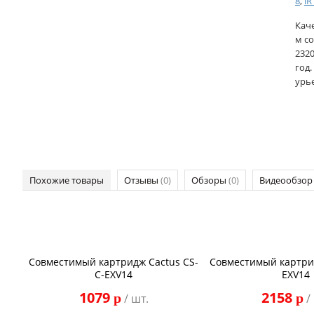
8
,
iR
Кач
м со
2320
год.
урь
Похожие товары
Отзывы
(0)
Обзоры
(0)
Видеообзо
Совместимый картридж Cactus CS-
Совместимый картрид
C-EXV14
EXV14
1079
2158
p
p
/ шт.
/