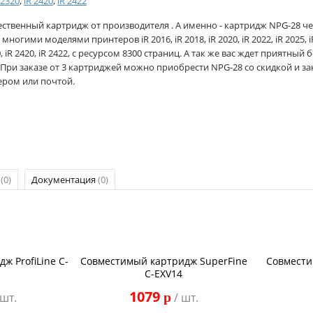
 2320
,
iR 2420
,
iR 2422
ественный картридж от производителя . А именно - картридж NPG-28 ч
 многими моделями принтеров iR 2016, iR 2018, iR 2020, iR 2022, iR 2025, iR 
, iR 2420, iR 2422, с ресурсом 8300 страниц. А так же вас ждет приятный б
 При заказе от 3 картриджей можно приобрести NPG-28 со скидкой и за
ером или почтой.
р
(0)
Документация
(0)
ж ProfiLine C-
Совместимый картридж SuperFine
Совмести
C-EXV14
1079
p
 шт.
/ шт.