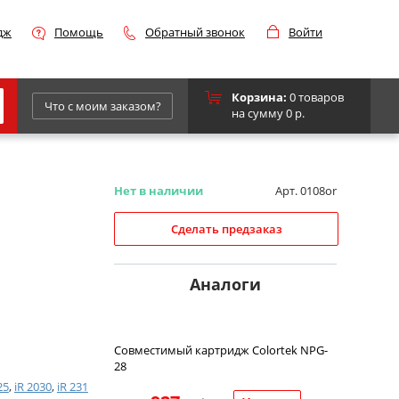
дж
Помощь
Обратный звонок
Войти
Корзина:
0 товаров
Что с моим заказом?
на сумму 0 р.
Epson
IBM
Нет в наличии
Арт. 0108or
Kyocera
Сделать предзаказ
Panasonic
Sharp
Аналоги
Для франкировальной машины
Совместимый картридж Colortek NPG-
28
25
,
iR 2030
,
iR 231