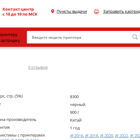
Контакт центр
Пункты выдачи
Заправить картри
с 10 до 19 по МСК
принтеру
картриджу
Canon
HP
0
отзывов
Konica Minolta
OKI
рс, стр. (5%)
8300
Samsung
т
черный
Xerox
900 г
ана-производитель
Тонер и девелопер
Китай
антия
1 год
местимы с принтерами
iR 2016
,
iR 2018
,
iR 2020
,
iR 2022
,
iR 20