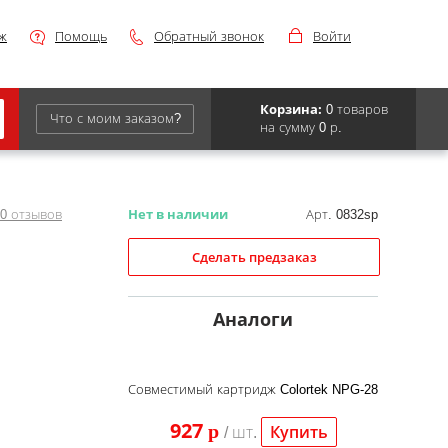
ж
Помощь
Обратный звонок
Войти
Корзина:
0 товаров
Что с моим заказом?
на сумму 0 р.
Epson
IBM
Нет в наличии
0
отзывов
Арт. 0832sp
Kyocera
Сделать предзаказ
Panasonic
Sharp
Аналоги
Для франкировальной машины
Совместимый картридж Colortek NPG-28
927
p
Купить
/ шт.