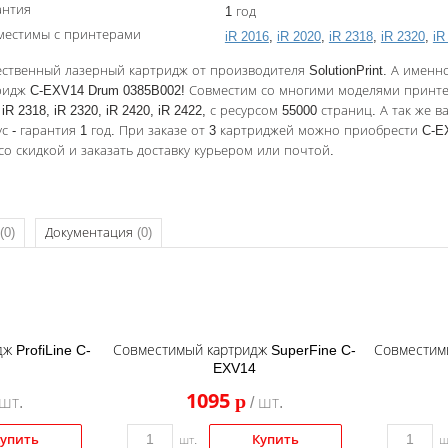
антия
1 год
местимы с принтерами
iR 2016
,
iR 2020
,
iR 2318
,
iR 2320
,
iR
ственный лазерный картридж от производителя SolutionPrint. А именн
ридж C-EXV14 Drum 0385B002! Совместим со многими моделями принтеро
 iR 2318, iR 2320, iR 2420, iR 2422, с ресурсом 55000 страниц. А так же 
с - гарантия 1 год. При заказе от 3 картриджей можно приобрести C-
со скидкой и заказать доставку курьером или почтой.
(0)
Документация
(0)
 ProfiLine C-
Совместимый картридж SuperFine C-
Совместим
EXV14
1095
p
 шт.
/ шт.
упить
Купить
шт.
ш