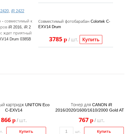
 2420
,
iR 2422
о - совместимый к
Совместимый фотобарабан Colortek C-
EXV14 Drum
в iR 2016, iR 2
вас ждет приятный
3785
p
Купить
EXV14 Drum 0385B
/ шт.
ый картридж UNITON Eco
Тонер для CANON iR
C-EXV14
2016/2020/1600/1610/2000 Gold ATM
866
767
p
p
/ шт.
/ шт.
Купить
Купить
т.
шт.