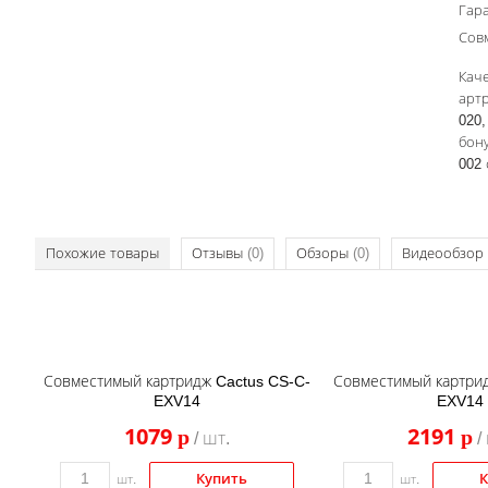
Гар
Сов
Каче
арт
020,
бону
002 
Похожие товары
Отзывы
(0)
Обзоры
(0)
Видеообзор
Совместимый картридж Cactus CS-C-
Совместимый картридж
EXV14
EXV14
1079
2191
p
p
/ шт.
/
Купить
К
шт.
шт.