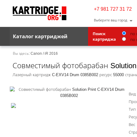
+7 981 727 31 72
Выберите ваш город
Поиск
по 
Каталог картриджей
картриджа
по 
Brother
Вы здесь:
Canon
/
iR 2016
Совместимый фотобарабан Solution
G&G
Kodak
Лазерный картридж C-EXV14 Drum 0385B002 ресурс 55000 стран
Lexmark
Вид
Ricoh
Про
Toshiba
Тип
Ресу
Ленточные картриджи
Вес
Стр