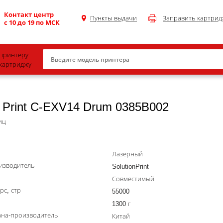
Контакт центр
Пункты выдачи
Заправить картрид
с 10 до 19 по МСК
принтеру
картриджу
Canon
 Print C-EXV14 Drum 0385B002
HP
Konica Minolta
иц
OKI
Лазерный
Samsung
изводитель
SolutionPrint
Xerox
Совместимый
рс, стр
Тонер и девелопер
55000
1300 г
ана-производитель
Китай