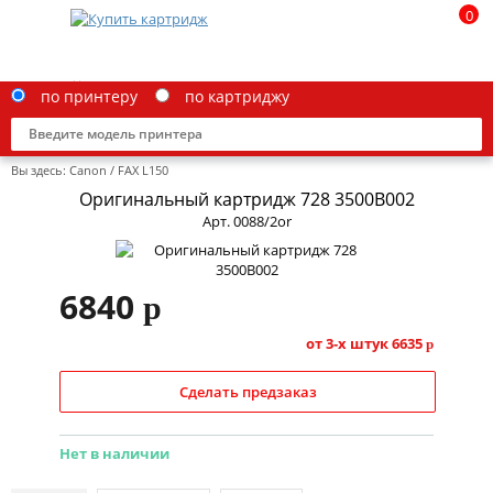
0
по принтеру
по картриджу
Вы здесь:
Canon
/
FAX L150
Оригинальный картридж 728 3500B002
Арт. 0088/2or
Brother
6840
p
Canon
Epson
от 3-х штук
6635
p
G&G
Сделать предзаказ
HP
Нет в наличии
IBM