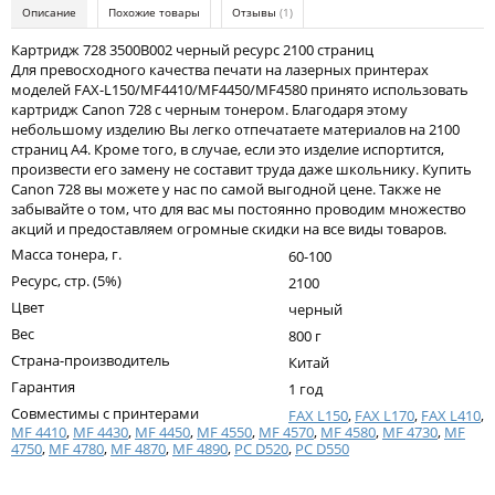
Kodak
Описание
Похожие товары
Отзывы
(1)
Konica Minolta
Картридж 728 3500B002 черный ресурс 2100 страниц
Для превосходного качества печати на лазерных принтерах
Kyocera
моделей FAX-L150/MF4410/MF4450/MF4580 принято использовать
картридж Canon 728 с черным тонером. Благодаря этому
Lexmark
небольшому изделию Вы легко отпечатаете материалов на 2100
страниц А4. Кроме того, в случае, если это изделие испортится,
OKI
произвести его замену не составит труда даже школьнику. Купить
Canon 728 вы можете у нас по самой выгодной цене. Также не
Panasonic
забывайте о том, что для вас мы постоянно проводим множество
акций и предоставляем огромные скидки на все виды товаров.
Ricoh
Масса тонера, г.
60-100
Samsung
Ресурс, стр. (5%)
2100
Цвет
черный
Sharp
Вес
800 г
Toshiba
Страна-производитель
Китай
Гарантия
1 год
Xerox
Совместимы с принтерами
FAX L150
,
FAX L170
,
FAX L410
,
Для франкировальной машины
MF 4410
,
MF 4430
,
MF 4450
,
MF 4550
,
MF 4570
,
MF 4580
,
MF 4730
,
MF
4750
,
MF 4780
,
MF 4870
,
MF 4890
,
PC D520
,
PC D550
Ленточные картриджи
Написать отзыв