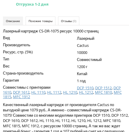
Kodak
Отгрузка 1-2 дня
Konica Minolta
Описание
Похожие товары
Отзывы
(0)
Kyocera
Лазерный картридж CS-DR-1075 ресурс 10000 страниц
Lexmark
Вид
Лазерный
OKI
Производитель
Cactus
Ресурс, стр. (5%)
10000
Panasonic
Тип
Совместимый
Ricoh
Вес
1200 г
Страна-производитель
Китай
Samsung
Гарантия
1 год
Sharp
Совместимы с принтерами
DCP 1510
,
DCP 1512
,
DCP
1610
,
DCP 1612
,
HL 1110
,
HL 1112
,
HL 1210
,
HL 1212
,
MFC 1810
,
MFC
Toshiba
1815
,
MFC 1912
Качественный лазерный картридж от производителя Cactus по
Xerox
выгодной цене 1079 руб.. А именно - совместимый картридж CS-DR-
1075! Совместим со многими моделями принтеров DCP 1510, DCP 1512,
Для франкировальной машины
DCP 1610, DCP 1612, HL 1110, HL 1112, HL 1210, HL 1212, MFC 1810,
MFC 1815, MFC 1912, с ресурсом 10000 страниц. А так же вас ждет
Ленточные картриджи
приятный бонус - гарантия 1 год и 107 рублей на счет на следующую