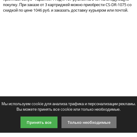
покупку. При заказе от 3 картриджей можно приобрести CS-DR-1075 со
Тонер и девелопер
скидкой по цене 1046 руб. и заказать доставку курьером или почтой.
Написать отзыв
Ваше имя:
Совместимый картридж Cactus CS-
Совместимый картридж Pr
Ваш отзыв:
TN-1075
1075
719
1064
p
p
/ шт.
/ шт
шт.
Купить
шт.
Купи
Оценка:
Плохо
Хорошо
Мы используем cookie для анализа трафика и персонализации рекламы.
Вы можете принять все cookie или только необходимые.
Введите код, указанный на картинке:
Принять все
Только необходимые