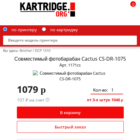
0
по принтеру
по картриджу
Вы здесь:
Brother
/
DCP 1510
Совместимый фотобарабан Cactus CS-DR-1075
Арт. 1171cs
Brother
1079
p
Canon
Кол-во:
107 ₽ на счет
Epson
от 3-х штук
1046
?
p
G&G
В корзину
HP
Быстрый заказ
IBM