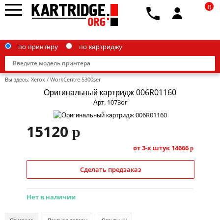
0
по принтеру
по картриджу
Вы здесь:
Xerox
/
WorkCentre 5300ser
Оригинальный картридж 006R01160
Арт. 1073or
Brother
15120
p
Canon
от 3-х штук
14666
p
Epson
Сделать предзаказ
G&G
HP
Нет в наличии
IBM