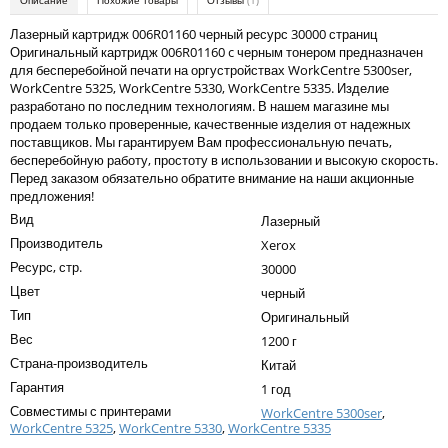
Описание
Похожие товары
Отзывы
(1)
Kodak
Лазерный картридж 006R01160 черный ресурс 30000 страниц
Konica Minolta
Оригинальный картридж 006R01160 c черным тонером предназначен
для бесперебойной печати на оргустройствах WorkCentre 5300ser,
Kyocera
WorkCentre 5325, WorkCentre 5330, WorkCentre 5335. Изделие
разработано по последним технологиям. В нашем магазине мы
Lexmark
продаем только проверенные, качественные изделия от надежных
поставщиков. Мы гарантируем Вам профессиональную печать,
OKI
бесперебойную работу, простоту в использовании и высокую скорость.
Перед заказом обязательно обратите внимание на наши акционные
Panasonic
предложения!
Вид
Ricoh
Лазерный
Производитель
Xerox
Samsung
Ресурс, стр.
30000
Цвет
Sharp
черный
Тип
Оригинальный
Toshiba
Вес
1200 г
Xerox
Страна-производитель
Китай
Гарантия
1 год
Для франкировальной машины
Совместимы с принтерами
WorkCentre 5300ser
,
WorkCentre 5325
,
WorkCentre 5330
,
WorkCentre 5335
Ленточные картриджи