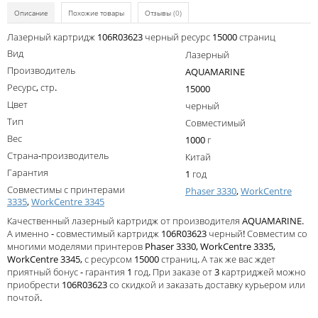
Kodak
Описание
Похожие товары
Отзывы
(0)
Konica Minolta
Лазерный картридж 106R03623 черный ресурс 15000 страниц
Вид
Лазерный
Kyocera
Производитель
AQUAMARINE
Lexmark
Ресурс, стр.
15000
Цвет
черный
OKI
Тип
Совместимый
Panasonic
Вес
1000 г
Страна-производитель
Ricoh
Китай
Гарантия
1 год
Samsung
Совместимы с принтерами
Phaser 3330
,
WorkCentre
3335
,
WorkCentre 3345
Sharp
Качественный лазерный картридж от производителя AQUAMARINE.
Toshiba
А именно - совместимый картридж 106R03623 черный! Совместим со
многими моделями принтеров Phaser 3330, WorkCentre 3335,
Xerox
WorkCentre 3345, с ресурсом 15000 страниц. А так же вас ждет
приятный бонус - гарантия 1 год. При заказе от 3 картриджей можно
Для франкировальной машины
приобрести 106R03623 со скидкой и заказать доставку курьером или
почтой.
Ленточные картриджи