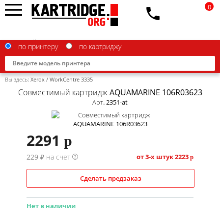
0
по принтеру
по картриджу
Вы здесь:
Xerox
/
WorkCentre 3335
Совместимый картридж AQUAMARINE 106R03623
Арт. 2351-at
Brother
2291
p
Canon
229 ₽ на счет
Epson
от 3-х штук
2223
?
p
G&G
Сделать предзаказ
HP
Нет в наличии
IBM