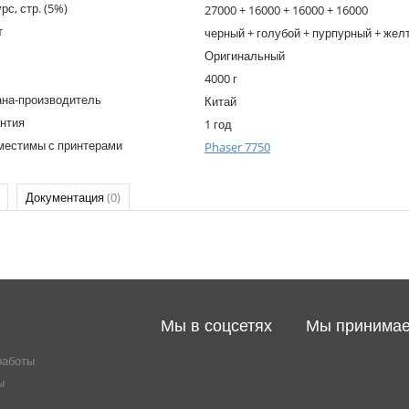
рс, стр. (5%)
27000 + 16000 + 16000 + 16000
т
черный + голубой + пурпурный + жел
Оригинальный
4000 г
ана-производитель
Китай
нтия
1 год
местимы с принтерами
Phaser 7750
Документация
(0)
Мы в соцсетях
Мы принима
работы
ы