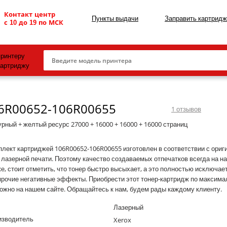
Контакт центр
Пункты выдачи
Заправить картридж
с 10 до 19 по МСК
принтеру
картриджу
Canon
06R00652-106R00655
HP
1
отзывов
Konica Minolta
рный + желтый ресурс 27000 + 16000 + 16000 + 16000 страниц
OKI
лект картриджей 106R00652-106R00655 изготовлен в соответствии с ориг
 лазерной печати. Поэтому качество создаваемых отпечатков всегда на н
Samsung
е, стоит отметить, что тонер быстро высыхает, а это полностью исключае
Xerox
прочие негативные эффекты. Приобрести этот тонер-картридж по максима
ожно на нашем сайте. Обращайтесь к нам, будем рады каждому клиенту.
Тонер и девелопер
Лазерный
изводитель
Xerox