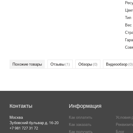
Ресу
Цве
Тип
Вес
Стр
Гара
Сов
Похожие товары
Отзывы
(1)
Обзоры
(0)
Видеообзор
(0)
Контакты
Информация
Москва
Как оплатить
Условия 
Зубовский бульвар д. 16-20
Как заказать
Реквизит
+7 981 727 31 72
Как получить
Блог