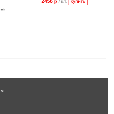
2456
p
/ шт.
Купить
тый
ем