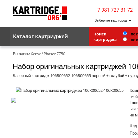
+7 981 727 31 72
Выберите ваш город
по 
Поиск
Каталог картриджей
по 
картриджа
Brother
Вы здесь:
Xerox
/
Phaser 7750
Набор оригинальных картриджей 1
G&G
Kodak
Лазерный картридж 106R00652-106R00655 черный + голубой + пурпу
Lexmark
Комп
Ricoh
гией
Такж
Toshiba
ы и 
не м
Ленточные картриджи
Вид
Про