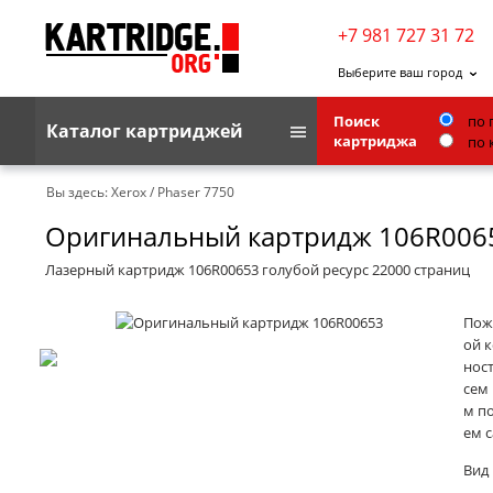
+7 981 727 31 72
Выберите ваш город
Поиск
по 
Каталог картриджей
картриджа
по 
Brother
Вы здесь:
Xerox
/
Phaser 7750
Оригинальный картридж 106R006
G&G
Kodak
Лазерный картридж 106R00653 голубой ресурс 22000 страниц
Lexmark
Пож
Ricoh
ой к
нос
Toshiba
сем 
м п
Ленточные картриджи
ем 
Вид