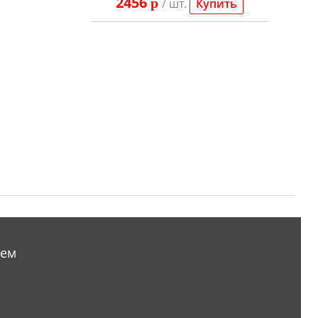
2456
p
/ шт.
Купить
аем