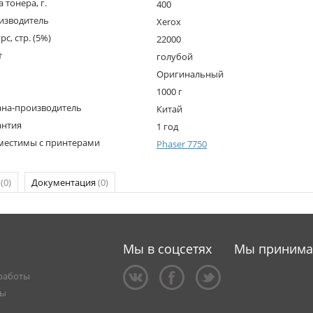
 тонера, г.
400
изводитель
Xerox
рс, стр. (5%)
22000
т
голубой
Оригинальный
1000 г
ана-производитель
Китай
антия
1 год
местимы с принтерами
Phaser 7750
р
(0)
Документация
(0)
Мы в соцсетях
Мы приним
работы
ты