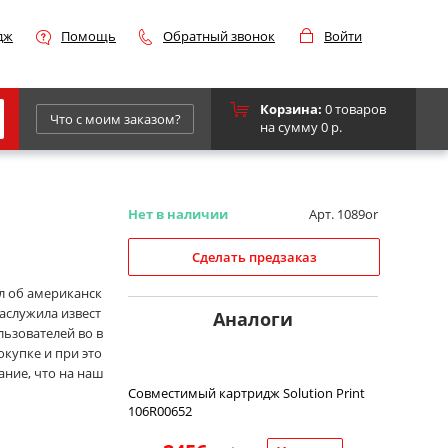
дж
Помощь
Обратный звонок
Войти
Корзина:
0 товаров
Что с моим заказом?
на сумму 0 р.
Epson
IBM
Нет в наличии
Арт. 1089or
Kyocera
Сделать предзаказ
Panasonic
л об американск
заслужила извест
Sharp
Аналоги
ьзователей во в
Для франкировальной машины
окупке и при это
ание, что на наш
Совместимый картридж Solution Print
106R00652