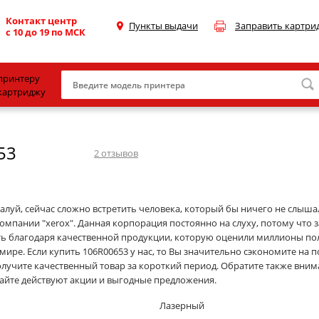
Контакт центр
Пункты выдачи
Заправить картри
с 10 до 19 по МСК
принтеру
картриджу
Canon
53
HP
2
отзывов
Konica Minolta
OKI
алуй, сейчас сложно встретить человека, который бы ничего не слыша
омпании "xerox". Данная корпорация постоянно на слуху, потому что 
Samsung
ть благодаря качественной продукции, которую оценили миллионы пол
Xerox
мире. Если купить 106R00653 у нас, то Вы значительно сэкономите на п
олучите качественный товар за короткий период. Обратите также вним
Тонер и девелопер
сайте действуют акции и выгодные предложения.
Лазерный