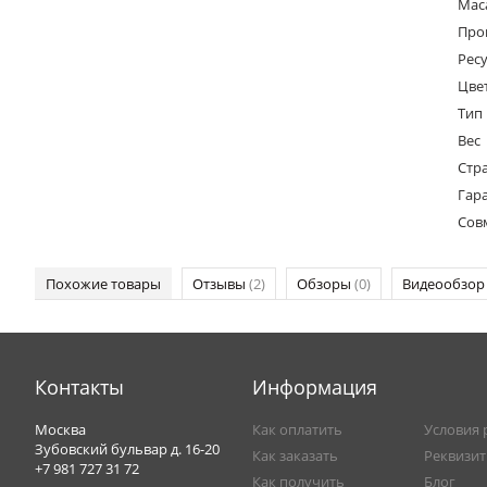
Маса
Про
Ресу
Цве
Тип
Вес
Стр
Гар
Сов
Похожие товары
Отзывы
(2)
Обзоры
(0)
Видеообзо
Контакты
Информация
Москва
Как оплатить
Условия 
Зубовский бульвар д. 16-20
Как заказать
Реквизи
+7 981 727 31 72
Как получить
Блог