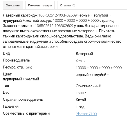
Kodak
Описание
Похожие товары
Отзывы
(0)
Konica Minolta
Лазерный картридж 106R02612-106R02609 черный + голубой +
пурпурный + желтый ресурс 10000 + 9000 + 9000 + 9000 страниц
Kyocera
Заказав комплект 106R02612-106R02609 у нас, Вы гарантированно
получите высококачественные расходные материалы. Печатать
Lexmark
такими картриджами сплошное удовольствие. Ведь они легко
заправляемые, надежные и способны создать огромное количество
OKI
отпечатков в кратчайшие сроки.
Вид
Лазерный
Panasonic
Производитель
Xerox
Ricoh
Ресурс, стр. (5%)
10000 + 9000 + 9000 + 9000
Цвет
Samsung
черный + голубой +
пурпурный + желтый
Sharp
Тип
Оригинальный
Вес
1600 г
Toshiba
Страна-производитель
Китай
Xerox
Гарантия
1 год
Совместимы с принтерами
Phaser 7100
Для франкировальной машины
Написать отзыв
Ленточные картриджи