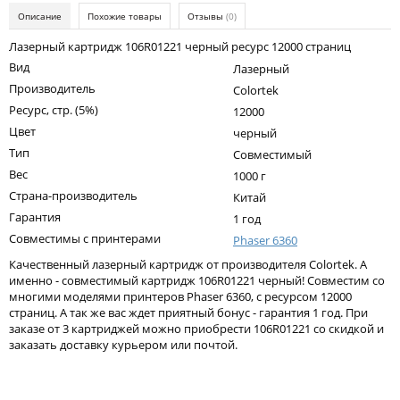
Kodak
Описание
Похожие товары
Отзывы
(0)
Konica Minolta
Лазерный картридж 106R01221 черный ресурс 12000 страниц
Вид
Лазерный
Kyocera
Производитель
Colortek
Lexmark
Ресурс, стр. (5%)
12000
Цвет
черный
OKI
Тип
Совместимый
Panasonic
Вес
1000 г
Страна-производитель
Ricoh
Китай
Гарантия
1 год
Samsung
Совместимы с принтерами
Phaser 6360
Sharp
Качественный лазерный картридж от производителя Colortek. А
именно - совместимый картридж 106R01221 черный! Совместим со
Toshiba
многими моделями принтеров Phaser 6360, с ресурсом 12000
страниц. А так же вас ждет приятный бонус - гарантия 1 год. При
Xerox
заказе от 3 картриджей можно приобрести 106R01221 со скидкой и
заказать доставку курьером или почтой.
Для франкировальной машины
Написать отзыв
Ленточные картриджи
Ваше имя: