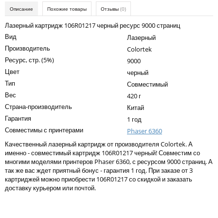
Kodak
Описание
Похожие товары
Отзывы
(0)
Konica Minolta
Лазерный картридж 106R01217 черный ресурс 9000 страниц
Вид
Лазерный
Kyocera
Производитель
Colortek
Lexmark
Ресурс, стр. (5%)
9000
Цвет
черный
OKI
Тип
Совместимый
Panasonic
Вес
420 г
Страна-производитель
Ricoh
Китай
Гарантия
1 год
Samsung
Совместимы с принтерами
Phaser 6360
Sharp
Качественный лазерный картридж от производителя Colortek. А
именно - совместимый картридж 106R01217 черный! Совместим со
Toshiba
многими моделями принтеров Phaser 6360, с ресурсом 9000 страниц. А
так же вас ждет приятный бонус - гарантия 1 год. При заказе от 3
Xerox
картриджей можно приобрести 106R01217 со скидкой и заказать
доставку курьером или почтой.
Для франкировальной машины
Написать отзыв
Ленточные картриджи
Ваше имя: