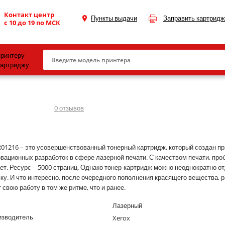
Контакт центр
Пункты выдачи
Заправить картридж
с 10 до 19 по МСК
принтеру
картриджу
Canon
HP
0
отзывов
Konica Minolta
OKI
01216 – это усовершенствованный тонерный картридж, который создан п
вационных разработок в сфере лазерной печати. С качеством печати, про
Samsung
ет. Ресурс – 5000 страниц. Однако тонер-картридж можно неоднократно от
Xerox
ку. И что интересно, после очередного пополнения красящего вещества, 
 свою работу в том же ритме, что и ранее.
Тонер и девелопер
Лазерный
изводитель
Xerox