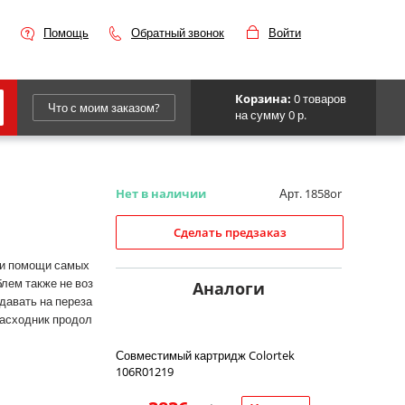
Помощь
Обратный звонок
Войти
Корзина:
0 товаров
Что с моим заказом?
на сумму 0 р.
Epson
IBM
Нет в наличии
Арт. 1858or
Kyocera
Сделать предзаказ
Panasonic
ри помощи самых
блем также не воз
Sharp
Аналоги
давать на переза
Для франкировальной машины
расходник продол
Совместимый картридж Colortek
106R01219