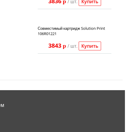
3836
p
/ шт.
Купить
Совместимый картридж Solution Print
106R01221
3843
p
/ шт.
Купить
ем