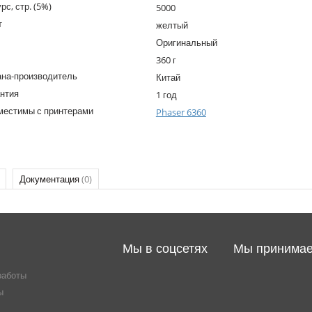
рс, стр. (5%)
5000
т
желтый
Оригинальный
360 г
ана-производитель
Китай
нтия
1 год
местимы с принтерами
Phaser 6360
Документация
(0)
Мы в соцсетях
Мы принима
работы
ы