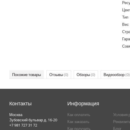
Ресу
Цве
Тип
Вес
Стр
Гара
Сов
Похожие товары
Отзывы
(0)
Обзоры
(0)
Видеообзор
(0)
Контакты
Информация
Москва
Как оплатить
Условия 
Зубовский бульвар д. 16-20
Как заказать
Реквизит
+7 981 727 31 72
Как получить
Блог