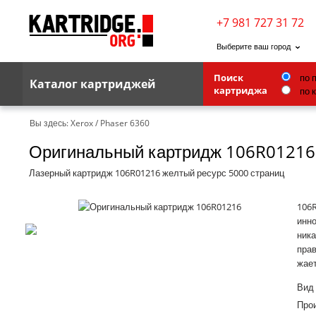
+7 981 727 31 72
Выберите ваш город
Поиск
по 
Каталог картриджей
картриджа
по 
Brother
Вы здесь:
Xerox
/
Phaser 6360
Оригинальный картридж 106R01216
G&G
Kodak
Лазерный картридж 106R01216 желтый ресурс 5000 страниц
Lexmark
106R
Ricoh
инно
ника
Toshiba
прав
жает
Ленточные картриджи
Вид
Про