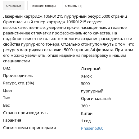
Kodak
Описание
Похожие товары
Отзывы
(1)
Konica Minolta
Лазерный картридж 106R01215 пурпурный ресурс 5000 страниц
Оригинальный тонер-картридж 106R01215 создает
Kyocera
высококачественные, умеренно яркие, насыщенные, а главное
реалистичнее отпечатки профессионального качества. На
Lexmark
подобное влияет не только технология создания расходника, но и
свойства пурпурного тонера. Отдельно стоит упомянуть о том, что
OKI
ресурс у картриджа составляет 5000 страниц А4-формата. При этом
его можно увеличить, отдав изделие на перезаправку к нашим
Panasonic
специалистам.
Вид
Ricoh
Лазерный
Производитель
Xerox
Samsung
Ресурс, стр. (5%)
5000
Цвет
Sharp
пурпурный
Тип
Оригинальный
Toshiba
Вес
360 г
Xerox
Страна-производитель
Китай
Гарантия
1 год
Для франкировальной машины
Совместимы с принтерами
Phaser 6360
Ленточные картриджи
Написать отзыв