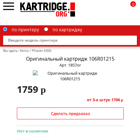
0
по принтеру
по картриджу
Вы здесь:
Xerox
/
Phaser 6360
Оригинальный картридж 106R01215
Арт. 1857or
Brother
1759
p
Canon
Epson
от 3-х штук
1706
p
G&G
Сделать предзаказ
HP
Нет в наличии
IBM