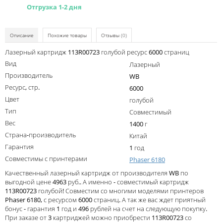
Kodak
Отгрузка 1-2 дня
Konica Minolta
Описание
Похожие товары
Отзывы
(0)
Kyocera
Лазерный картридж 113R00723 голубой ресурс 6000 страниц
Lexmark
Вид
Лазерный
OKI
Производитель
WB
Ресурс, стр.
6000
Panasonic
Цвет
голубой
Ricoh
Тип
Совместимый
Вес
1400 г
Samsung
Страна-производитель
Китай
Sharp
Гарантия
1 год
Совместимы с принтерами
Phaser 6180
Toshiba
Качественный лазерный картридж от производителя WB по
Xerox
выгодной цене 4963 руб.. А именно - совместимый картридж
113R00723 голубой! Совместим со многими моделями принтеров
Для франкировальной машины
Phaser 6180, с ресурсом 6000 страниц. А так же вас ждет приятный
бонус - гарантия 1 год и 496 рублей на счет на следующую покупку.
Ленточные картриджи
При заказе от 3 картриджей можно приобрести 113R00723 со