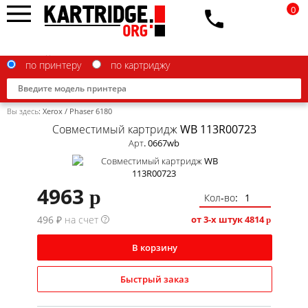
0
по принтеру
по картриджу
Вы здесь:
Xerox
/
Phaser 6180
Совместимый картридж WB 113R00723
Арт. 0667wb
Brother
4963
p
Canon
Кол-во:
496 ₽ на счет
Epson
от 3-х штук
4814
?
p
G&G
В корзину
HP
Быстрый заказ
IBM