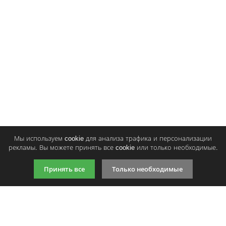
Тонер и девелопер
Ваше имя:
Ваш отзыв:
Оценка:
Плохо
Хорошо
Мы используем cookie для анализа трафика и персонализации
Введите код, указанный на картинке:
рекламы. Вы можете принять все cookie или только необходимые.
Принять все
Только необходимые
Продолжить
9:00-21:00 (по МСК)
+7 981 727 31 72