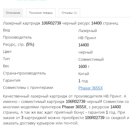
Kodak
Konica Minolta
Описание
Похожие товары
Отзывы
(1)
Лазерный картридж 106R02739 черный ресурс 14400 страниц
Kyocera
Вид
Лазерный
Lexmark
Производитель
НВ Принт
Ресурс, стр. (5%)
OKI
14400
Цвет
черный
Panasonic
Тип
Совместимый
Ricoh
Вес
1600 г
Страна-производитель
Китай
Samsung
Гарантия
1 год
Sharp
Совместимы с принтерами
Phaser 3655X
Качественный лазерный картридж от производителя НВ Принт. А
Toshiba
именно - совместимый картридж 106R02739 черный! Совместим со
многими моделями принтеров Phaser 3655X, с ресурсом 14400
Xerox
страниц. А так же вас ждет приятный бонус - гарантия 1 год. При
заказе от 3 картриджей можно приобрести 106R02739 со скидкой и
Для франкировальной машины
заказать доставку курьером или почтой.
Ленточные картриджи
Написать отзыв