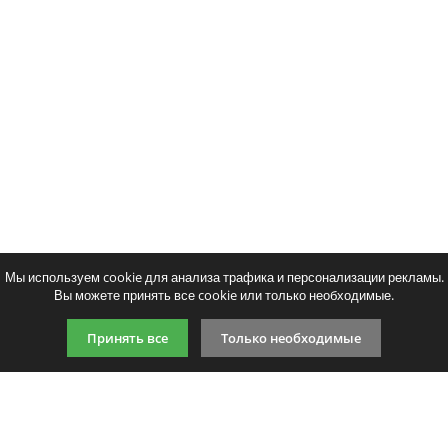
Тонер и девелопер
Совместимый картридж Colortek
Ваш отзыв:
106R00462
5026
p
/ шт.
шт.
Купить
Оценка:
Плохо
Хорошо
Введите код, указанный на картинке:
Мы используем cookie для анализа трафика и персонализации рекламы.
Вы можете принять все cookie или только необходимые.
Продолжить
Принять все
Только необходимые
9:00-21:00 (по МСК)
+7 981 727 31 72