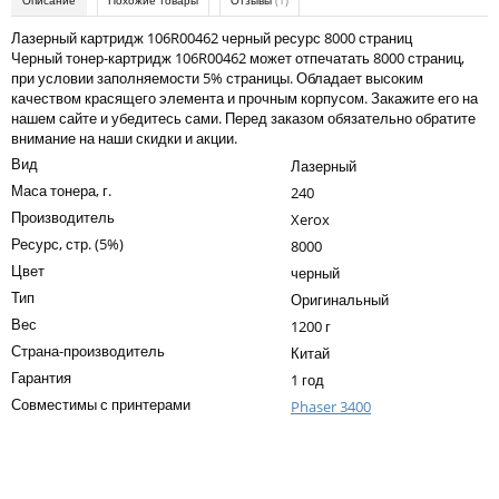
Описание
Похожие товары
Отзывы
(1)
Kodak
Лазерный картридж 106R00462 черный ресурс 8000 страниц
Konica Minolta
Черный тонер-картридж 106R00462 может отпечатать 8000 страниц,
при условии заполняемости 5% страницы. Обладает высоким
Kyocera
качеством красящего элемента и прочным корпусом. Закажите его на
нашем сайте и убедитесь сами. Перед заказом обязательно обратите
Lexmark
внимание на наши скидки и акции.
Вид
Лазерный
OKI
Маса тонера, г.
240
Panasonic
Производитель
Xerox
Ресурс, стр. (5%)
Ricoh
8000
Цвет
черный
Samsung
Тип
Оригинальный
Вес
Sharp
1200 г
Страна-производитель
Китай
Toshiba
Гарантия
1 год
Xerox
Совместимы с принтерами
Phaser 3400
Написать отзыв
Для франкировальной машины
Ваше имя:
Ленточные картриджи