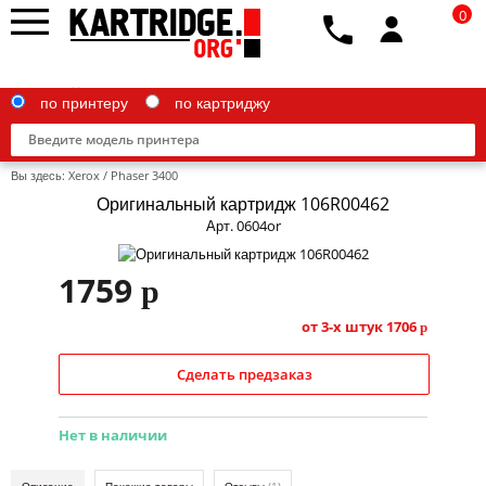
0
по принтеру
по картриджу
Вы здесь:
Xerox
/
Phaser 3400
Оригинальный картридж 106R00462
Арт. 0604or
Brother
1759
p
Canon
от 3-х штук
1706
p
Epson
Сделать предзаказ
G&G
HP
Нет в наличии
IBM