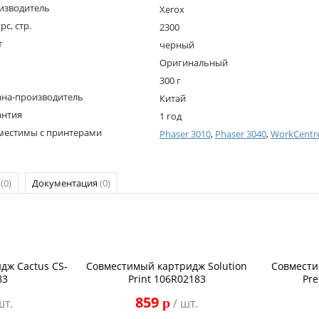
изводитель
Xerox
рс, стр.
2300
т
черный
Оригинальный
300 г
ана-производитель
Китай
антия
1 год
местимы с принтерами
Phaser 3010
,
Phaser 3040
,
WorkCentr
р
(0)
Документация
(0)
дж Cactus CS-
Совместимый картридж Solution
Совмести
83
Print 106R02183
Pr
859
p
шт.
/ шт.