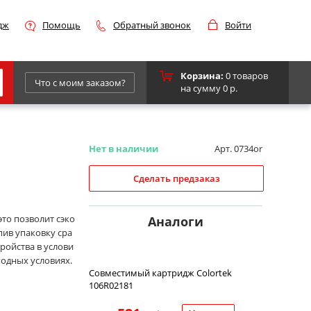
дж
Помощь
Обратный звонок
Войти
Корзина:
0 товаров
Что с моим заказом?
на сумму 0 р.
Epson
IBM
Нет в наличии
Арт. 0734or
Kyocera
Сделать предзаказ
Panasonic
Sharp
это позволит сэко
Аналоги
пив упаковку сра
Для франкировальной машины
ройства в услови
годных условиях.
Совместимый картридж Colortek
106R02181