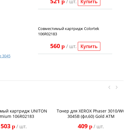
521
p
/ шт.
Купить
Совместимый картридж Colortek
106R02183
560
p
/ шт.
Купить
e 3045
мый картридж UNITON
Тонер для XEROX Phaser 3010/WC
emium 106R02183
3045B (фл,60) Gold ATM
503
409
p
p
/ шт.
/ шт.