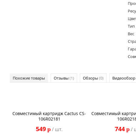
Про
Ресу
Цве
Тип
Вес
Стр
Гар
Сов
Похожие товары
Отзывы
(1)
Обзоры
(0)
Видеообзо
Совместимый картридж Cactus CS-
Совместимый картри
106R02181
106R021
549
744
p
p
/ шт.
/ 