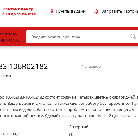
Контакт центр
Пункты выдачи
Заправить картри
с 10 до 19 по МСК
принтеру
картриджу
Canon
83 106R02182
HP
1
отзывов
Konica Minolta
траниц
OKI
Samsung
р 106r02183-106r02182 состоит сразу из четырех цветных картриджей, 
ить Ваши время и финансы, а также сделает работу бесперебойной. Ку
Xerox
з четырех изделий, Вас не коснется проблема простоя печатающего уст
ноготиражной печати. Сделайте заказ у нас по доступной цене и на вы
Тонер и девелопер
Лазерный
 тонера, г.
60