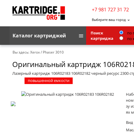
+7 981 727 31 72
Выберите ваш город
Поиск
по 
Каталог картриджей
картриджа
по 
Brother
Вы здесь:
Xerox
/
Phaser 3010
Оригинальный картридж 106R021
G&G
Kodak
Лазерный картридж 106R02183 106R02182 черный ресурс 2300 с
повышенной емкости
Lexmark
Ricoh
Набо
ном
Toshiba
зу и
ях м
Ленточные картриджи
Вид
Маса