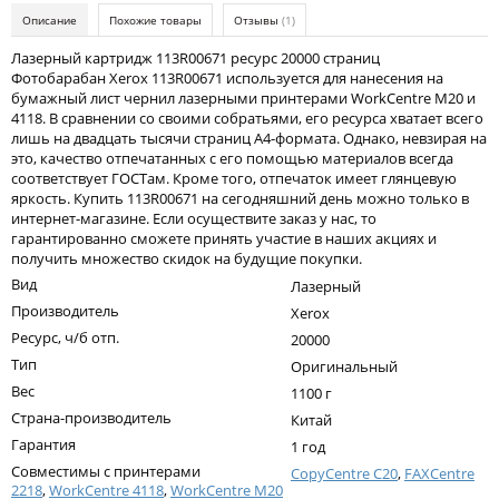
Kodak
Описание
Похожие товары
Отзывы
(1)
Konica Minolta
Лазерный картридж 113R00671 ресурс 20000 страниц
Фотобарабан Xerox 113R00671 используется для нанесения на
Kyocera
бумажный лист чернил лазерными принтерами WorkCentre M20 и
4118. В сравнении со своими собратьями, его ресурса хватает всего
Lexmark
лишь на двадцать тысячи страниц А4-формата. Однако, невзирая на
это, качество отпечатанных с его помощью материалов всегда
OKI
соответствует ГОСТам. Кроме того, отпечаток имеет глянцевую
яркость. Купить 113R00671 на сегодняшний день можно только в
Panasonic
интернет-магазине. Если осуществите заказ у нас, то
гарантированно сможете принять участие в наших акциях и
Ricoh
получить множество скидок на будущие покупки.
Вид
Samsung
Лазерный
Производитель
Xerox
Sharp
Ресурс, ч/б отп.
20000
Toshiba
Тип
Оригинальный
Вес
1100 г
Xerox
Страна-производитель
Китай
Для франкировальной машины
Гарантия
1 год
Совместимы с принтерами
CopyCentre C20
,
FAXCentre
Ленточные картриджи
2218
,
WorkCentre 4118
,
WorkCentre M20