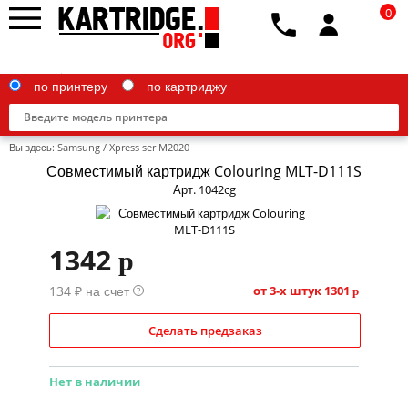
0
по принтеру
по картриджу
Вы здесь:
Samsung
/
Xpress ser M2020
Совместимый картридж Colouring MLT-D111S
Арт. 1042cg
Brother
1342
p
Canon
134 ₽ на счет
Epson
от 3-х штук
1301
?
p
G&G
Сделать предзаказ
HP
Нет в наличии
IBM