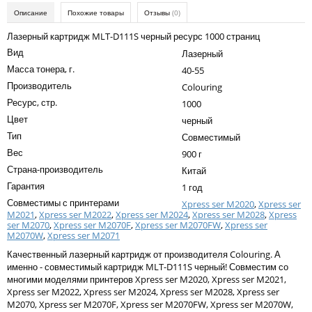
Kodak
Описание
Похожие товары
Отзывы
(0)
Konica Minolta
Лазерный картридж MLT-D111S черный ресурс 1000 страниц
Вид
Лазерный
Kyocera
Масса тонера, г.
40-55
Lexmark
Производитель
Colouring
Ресурс, стр.
1000
OKI
Цвет
черный
Panasonic
Тип
Совместимый
Вес
Ricoh
900 г
Страна-производитель
Китай
Samsung
Гарантия
1 год
Совместимы с принтерами
Sharp
Xpress ser M2020
,
Xpress ser
M2021
,
Xpress ser M2022
,
Xpress ser M2024
,
Xpress ser M2028
,
Xpress
ser M2070
,
Xpress ser M2070F
,
Xpress ser M2070FW
,
Xpress ser
Toshiba
M2070W
,
Xpress ser M2071
Xerox
Качественный лазерный картридж от производителя Colouring. А
именно - совместимый картридж MLT-D111S черный! Совместим со
Для франкировальной машины
многими моделями принтеров Xpress ser M2020, Xpress ser M2021,
Xpress ser M2022, Xpress ser M2024, Xpress ser M2028, Xpress ser
Ленточные картриджи
M2070, Xpress ser M2070F, Xpress ser M2070FW, Xpress ser M2070W,