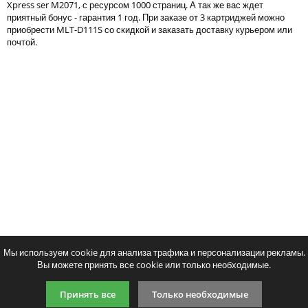
Xpress ser M2071, с ресурсом 1000 страниц. А так же вас ждет
Тонер и девелопер
приятный бонус - гарантия 1 год. При заказе от 3 картриджей можно
приобрести MLT-D111S со скидкой и заказать доставку курьером или
почтой.
Написать отзыв
Ваше имя:
Совместимый картридж Cactus CS-
Совместимый картридж
Ваш отзыв:
MLT-D111S
Print MLT-D111
1177
1408
p
p
/ шт.
/ шт
шт.
Купить
шт.
Купи
Оценка:
Плохо
Хорошо
Мы используем cookie для анализа трафика и персонализации рекламы.
Вы можете принять все cookie или только необходимые.
Введите код, указанный на картинке:
Принять все
Только необходимые