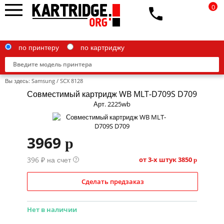
0
по принтеру
по картриджу
Вы здесь:
Samsung
/
SCX 8128
Совместимый картридж WB MLT-D709S D709
Арт. 2225wb
Brother
3969
p
Canon
396 ₽ на счет
Epson
от 3-х штук
3850
?
p
G&G
Сделать предзаказ
HP
Нет в наличии
IBM