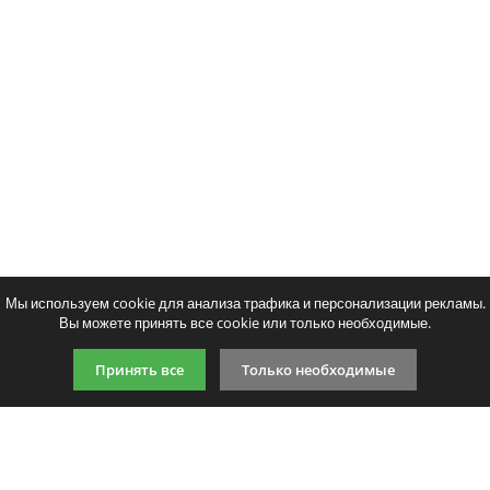
Тонер и девелопер
Ваше имя:
Совместимый картридж Colortek
Ваш отзыв:
MLT-D709S
6292
p
/ шт.
шт.
Купить
Оценка:
Плохо
Хорошо
Мы используем cookie для анализа трафика и персонализации рекламы.
Введите код, указанный на картинке:
Вы можете принять все cookie или только необходимые.
Принять все
Только необходимые
Продолжить
9:00-21:00 (по МСК)
+7 981 727 31 72