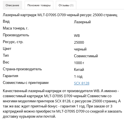
Kodak
Описание
Похожие товары
Отзывы
(0)
Konica Minolta
Лазерный картридж MLT-D709S D709 черный ресурс 25000 страниц
Вид
Лазерный
Kyocera
Маса тонера, г.
Lexmark
Производитель
WB
Ресурс, стр.
25000
OKI
Цвет
черный
Panasonic
Тип
Совместимый
Вес
Ricoh
1000 г
Страна-производитель
Китай
Samsung
Гарантия
1 год
Совместимы с принтерами
Sharp
SCX 8128
Качественный лазерный картридж от производителя WB. А именно -
Toshiba
совместимый картридж MLT-D709S D709 черный! Совместим со
многими моделями принтеров SCX 8128, с ресурсом 25000 страниц. А
Xerox
так же вас ждет приятный бонус - гарантия 1 год. При заказе от 3
картриджей можно приобрести MLT-D709S D709 со скидкой и заказать
Для франкировальной машины
доставку курьером или почтой.
Ленточные картриджи
Написать отзыв