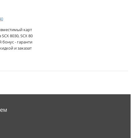
40
совместимый карт
SCX 8030, SCX 80
й бонус - гаранти
кидкой и заказат
аем