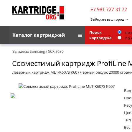
+7 981 727 31 72
Выберите ваш город
Поиск
по 
Каталог картриджей
картриджа
по 
Brother
Вы здесь:
Samsung
/
SCX 8030
Совместимый картридж ProfiLine 
G&G
Kodak
Лазерный картридж MLT-K607S K607 черный ресурс 20000 стран
Lexmark
Вид
Ricoh
Про
Toshiba
Ресу
Цве
Ленточные картриджи
Тип
Вес