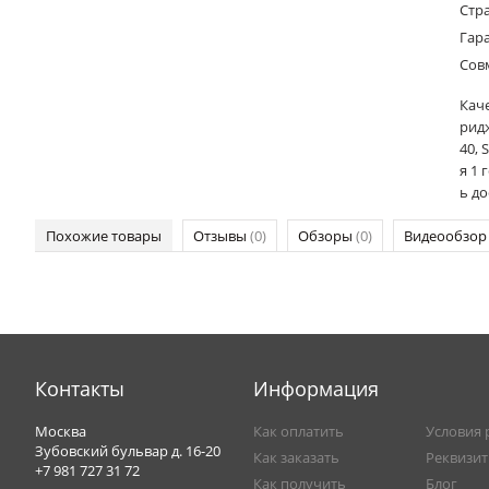
Стр
Гар
Сов
Каче
рид
40, 
я 1 
ь до
Похожие товары
Отзывы
(0)
Обзоры
(0)
Видеообзо
Контакты
Информация
Москва
Как оплатить
Условия 
Зубовский бульвар д. 16-20
Как заказать
Реквизи
+7 981 727 31 72
Как получить
Блог