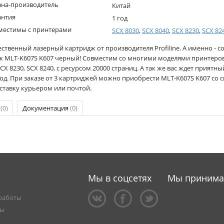
ана-производитель
Китай
антия
1 год
местимы с принтерами
SCX 8030
,
SCX 8040
,
SCX 8230
,
SCX 82
ственный лазерный картридж от производителя Profiline. А именно - 
ж MLT-K607S K607 черный! Совместим со многими моделями принтеров 
SCX 8230, SCX 8240, с ресурсом 20000 страниц. А так же вас ждет приятны
год. При заказе от 3 картриджей можно приобрести MLT-K607S K607 со с
ставку курьером или почтой.
р
(0)
Документация
(0)
Мы в соцсетях
Мы приним
работы
ты