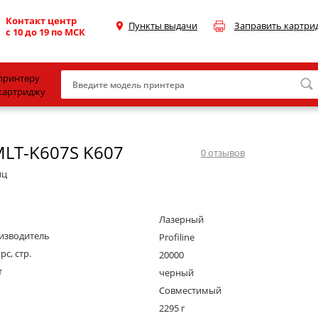
Контакт центр
Пункты выдачи
Заправить картри
с 10 до 19 по МСК
принтеру
картриджу
Canon
MLT-K607S K607
HP
0
отзывов
Konica Minolta
иц
OKI
Лазерный
Samsung
изводитель
Profiline
Xerox
рс, стр.
20000
т
Тонер и девелопер
черный
Совместимый
2295 г