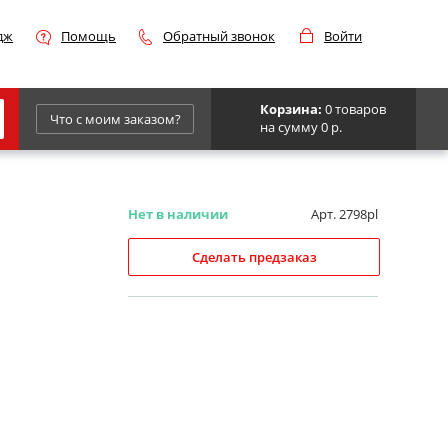
дж
Помощь
Обратный звонок
Войти
Корзина:
0 товаров
Что с моим заказом?
на сумму 0 р.
Epson
IBM
Нет в наличии
Арт. 2798pl
Kyocera
Сделать предзаказ
Panasonic
Sharp
Для франкировальной машины