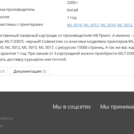
2200 г
ана-производитель
Китай
антия
1 год
местимы с принтерами
ML 4510
,
ML 4512
,
ML 5010
,
ML 5012
,
ественный лазерный картридж от производителя НВ Принт. А именно -
дж MLT-D307L черный! Совместим со многими моделями принтеров ML 
10, ML 5012, ML 5015, ML 5017, с ресурсом 15000 страниц. А так же вас 
 гарантия 1 год. При заказе от 3 картриджей можно приобрести MLT-D30
ать доставку курьером или почтой.
р
(0)
Документация
(0)
Мы в соцсетях
Мы приним
работы
ты