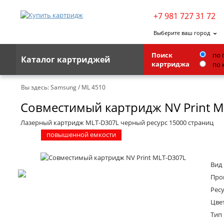
+7 981 727 31 72
Выберите ваш город
Поиск
по 
Каталог картриджей
картриджа
по 
Brother
Вы здесь:
Samsung
/
ML 4510
Совместимый картридж NV Print M
G&G
Kodak
Лазерный картридж MLT-D307L черный ресурс 15000 страниц
повышенной емкости
Lexmark
Ricoh
Вид
Toshiba
Про
Ресу
Ленточные картриджи
Цве
Тип