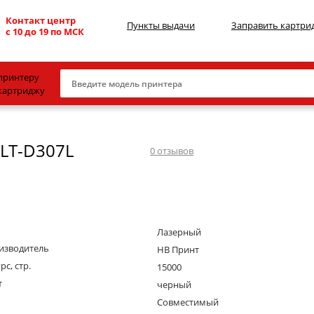
Контакт центр
Пункты выдачи
Заправить картри
с 10 до 19 по МСК
принтеру
картриджу
Canon
LT-D307L
HP
0
отзывов
Konica Minolta
OKI
Samsung
Лазерный
Xerox
изводитель
НВ Принт
рс, стр.
15000
Тонер и девелопер
т
черный
Совместимый