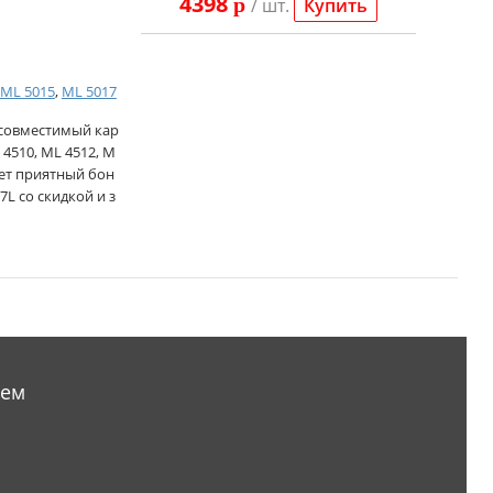
4398
p
/ шт.
Купить
ML 5015
,
ML 5017
 совместимый кар
4510, ML 4512, M
ждет приятный бон
7L со скидкой и з
аем