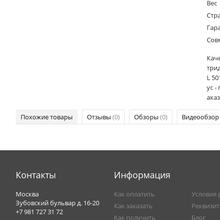
Вес
Стр
Гар
Сов
Кач
три
L 50
ус -
аказ
Похожие товары
Отзывы
(0)
Обзоры
(0)
Видеообзо
Контакты
Информация
Москва
Как оплатить
Условия 
Зубовский бульвар д. 16-20
Как заказать
Реквизи
+7 981 727 31 72
Как получить
Блог