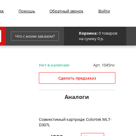
дж
Помощь
Обратный звонок
Войти
Корзина:
0 товаров
Что с моим заказом?
на сумму 0 р.
Epson
IBM
Нет в наличии
Арт. 1045nv
Kyocera
Сделать предзаказ
Panasonic
Sharp
Аналоги
Для франкировальной машины
Совместимый картридж Colortek MLT-
D307L