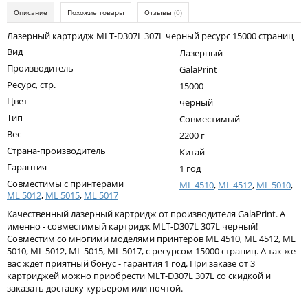
Kodak
Описание
Похожие товары
Отзывы
(0)
Konica Minolta
Лазерный картридж MLT-D307L 307L черный ресурс 15000 страниц
Вид
Лазерный
Kyocera
Производитель
GalaPrint
Lexmark
Ресурс, стр.
15000
Цвет
черный
OKI
Тип
Совместимый
Panasonic
Вес
2200 г
Страна-производитель
Ricoh
Китай
Гарантия
1 год
Samsung
Совместимы с принтерами
ML 4510
,
ML 4512
,
ML 5010
,
ML 5012
,
ML 5015
,
ML 5017
Sharp
Качественный лазерный картридж от производителя GalaPrint. А
Toshiba
именно - совместимый картридж MLT-D307L 307L черный!
Совместим со многими моделями принтеров ML 4510, ML 4512, ML
Xerox
5010, ML 5012, ML 5015, ML 5017, с ресурсом 15000 страниц. А так же
вас ждет приятный бонус - гарантия 1 год. При заказе от 3
Для франкировальной машины
картриджей можно приобрести MLT-D307L 307L со скидкой и
заказать доставку курьером или почтой.
Ленточные картриджи