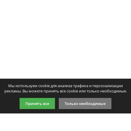
Написать отзыв
Тонер и девелопер
Ваше имя:
Совместимый картридж Colortek
Ваш отзыв:
MLT-D307L
4398
p
/ шт.
шт.
Купить
Оценка:
Плохо
Хорошо
Мы используем cookie для анализа трафика и персонализации
Введите код, указанный на картинке:
рекламы. Вы можете принять все cookie или только необходимые.
Принять все
Только необходимые
Продолжить
9:00-21:00 (по МСК)