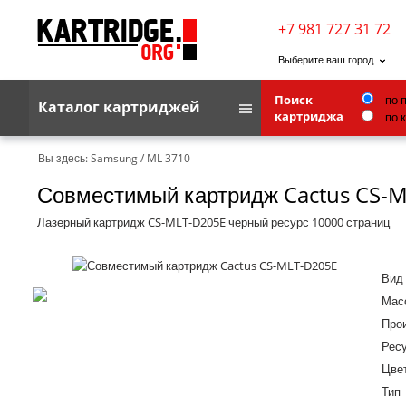
+7 981 727 31 72
Выберите ваш город
по 
Поиск
Каталог картриджей
по 
картриджа
Brother
Вы здесь:
Samsung
/
ML 3710
Совместимый картридж Cactus CS-
G&G
Kodak
Лазерный картридж CS-MLT-D205E черный ресурс 10000 страниц
Lexmark
Вид
Ricoh
Масс
Toshiba
Про
Ресу
Ленточные картриджи
Цве
Тип