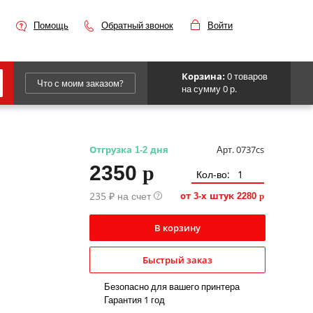
Помощь
Обратный звонок
Войти
0 товаров
Корзина:
Что с моим заказом?
на сумму 0 р.
Epson
IBM
Арт. 0737cs
Отгрузка 1-2 дня
2350
p
Kyocera
Кол-во:
Panasonic
235 ₽ на счет
?
от 3-х штук
2280
p
Sharp
В корзину
Для франкировальной машины
Быстрый заказ
Безопасно для вашего принтера
Гарантия 1 год