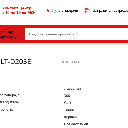
Контакт центр
Пункты выдачи
Заправить картридж
с 10 до 19 по МСК
принтеру
картриджу
Canon
MLT-D205E
HP
0
отзывов
Konica Minolta
OKI
Лазерный
Samsung
а тонера, г.
300
Xerox
изводитель
Cactus
рс, стр.
Тонер и девелопер
10000
т
черный
Совместимый