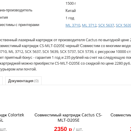
1500 г
ана-производитель
Китай
нтия
1 год
местимы с принтерами
ML 3710
,
ML 3712
,
SCX 5637
,
SCX 563
ственный лазерный картридж от производителя Cactus по выгодной цене 2
совместимый картридж CS-MLT-D205E черный! Совместим со многими мод
710, ML 3712, SCX 5637, SCX 5639, SCX 5737, SCX 5739, с ресурсом 10000 ст
ет приятный бонус - гарантия 1 год и 235 рублей на счет на следующую по
 картриджей можно приобрести CS-MLT-D205E со скидкой по цене 2280 руб.
курьером или почтой.
Документация
(0)
идж Colortek
Совместимый картридж Cactus CS-
Совместим
5L
MLT-D205E
2350
p
 шт.
/ шт.