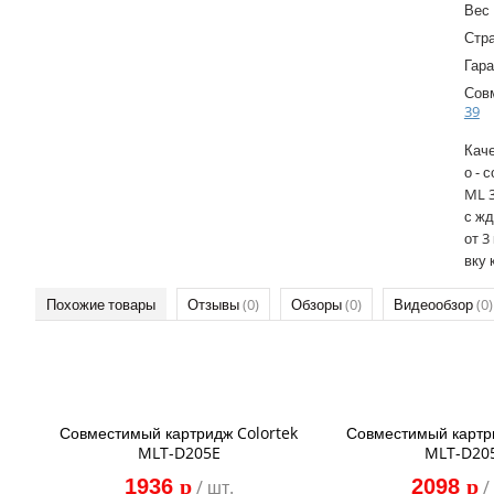
Вес
Стр
Гара
Сов
39
Каче
о - 
ML 3
с жд
от 3
вку 
Похожие товары
Отзывы
(0)
Обзоры
(0)
Видеообзор
(0)
Совместимый картридж Colortek
Совместимый картр
MLT-D205E
MLT-D20
1936
p
2098
p
/ шт.
/