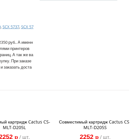
9
,
SCX 5737
,
SCX 57
350 руб.. А именн
елями принтеров
раниц. А так же ва
купку. При заказе
 и заказать доста
ый картридж Cactus CS-
Совместимый картридж Cactus CS-
MLT-D205L
MLT-D205S
2252
p
2252
p
/ шт.
/ шт.