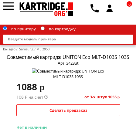
0
по принтеру
по картриджу
Вы здесь:
Samsung
/
ML 2950
Совместимый картридж UNITON Eco MLT-D103S 103S
Арт. 3423ut
Brother
1088
p
Canon
108 ₽ на счет
Epson
от 3-х штук
1055
?
p
G&G
Сделать предзаказ
HP
Нет в наличии
IBM