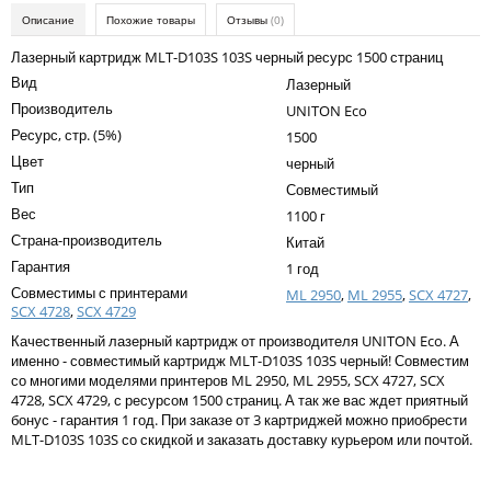
Kodak
Описание
Похожие товары
Отзывы
(0)
Konica Minolta
Лазерный картридж MLT-D103S 103S черный ресурс 1500 страниц
Вид
Лазерный
Kyocera
Производитель
UNITON Eco
Lexmark
Ресурс, стр. (5%)
1500
Цвет
черный
OKI
Тип
Совместимый
Panasonic
Вес
1100 г
Страна-производитель
Ricoh
Китай
Гарантия
1 год
Samsung
Совместимы с принтерами
ML 2950
,
ML 2955
,
SCX 4727
,
SCX 4728
,
SCX 4729
Sharp
Качественный лазерный картридж от производителя UNITON Eco. А
Toshiba
именно - совместимый картридж MLT-D103S 103S черный! Совместим
со многими моделями принтеров ML 2950, ML 2955, SCX 4727, SCX
Xerox
4728, SCX 4729, с ресурсом 1500 страниц. А так же вас ждет приятный
бонус - гарантия 1 год. При заказе от 3 картриджей можно приобрести
Для франкировальной машины
MLT-D103S 103S со скидкой и заказать доставку курьером или почтой.
Написать отзыв
Ленточные картриджи