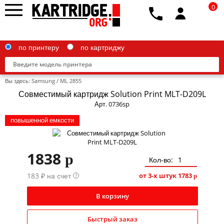
0
по принтеру
по картриджу
Вы здесь:
Samsung
/
ML 2855
Совместимый картридж Solution Print MLT-D209L
Арт. 0736sp
повышенной емкости
Brother
Canon
1838
p
Epson
Кол-во:
183 ₽ на счет
от 3-х штук
1783
?
p
G&G
HP
В корзину
IBM
Быстрый заказ