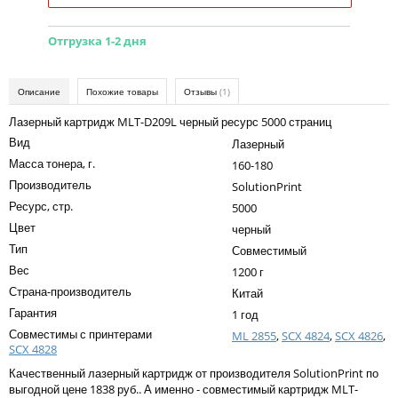
Kodak
Konica Minolta
Отгрузка 1-2 дня
Kyocera
Описание
Похожие товары
Отзывы
(1)
Lexmark
Лазерный картридж MLT-D209L черный ресурс 5000 страниц
OKI
Вид
Лазерный
Масса тонера, г.
Panasonic
160-180
Производитель
SolutionPrint
Ricoh
Ресурс, стр.
5000
Цвет
Samsung
черный
Тип
Совместимый
Sharp
Вес
1200 г
Toshiba
Страна-производитель
Китай
Гарантия
1 год
Xerox
Совместимы с принтерами
ML 2855
,
SCX 4824
,
SCX 4826
,
SCX 4828
Для франкировальной машины
Качественный лазерный картридж от производителя SolutionPrint по
Ленточные картриджи
выгодной цене 1838 руб.. А именно - совместимый картридж MLT-