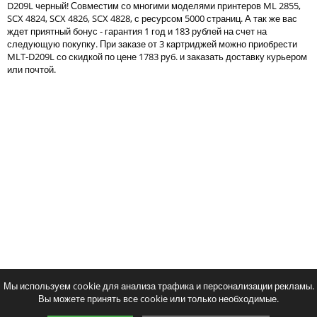
D209L черный! Совместим со многими моделями принтеров ML 2855,
Тонер и девелопер
SCX 4824, SCX 4826, SCX 4828, с ресурсом 5000 страниц. А так же вас
ждет приятный бонус - гарантия 1 год и 183 рублей на счет на
следующую покупку. При заказе от 3 картриджей можно приобрести
MLT-D209L со скидкой по цене 1783 руб. и заказать доставку курьером
или почтой.
Написать отзыв
Ваше имя:
Совместимый картридж Colortek
Совместимый картридж
Ваш отзыв:
MLT-D209L
Print MLT-D209
2067
1838
p
p
/ шт.
/ шт
шт.
Купить
шт.
Купи
Оценка:
Плохо
Хорошо
Мы используем cookie для анализа трафика и персонализации рекламы.
Вы можете принять все cookie или только необходимые.
Введите код, указанный на картинке: