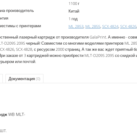
1100 г
ана-производитель
Китай
нтия
1 год
местимы с принтерами
ML 2853
,
ML 2855
,
SCX 4824
,
SCX 4826
ственный лазерный картридж от производителя GalaPrint. А именно - сов
T-D209S 209S черный! Совместим со многими моделями принтеров ML 2853
SCX 4826, SCX 4828, с ресурсом 2000 страниц. А так же вас ждет приятный бо
При заказе от 3 картриджей можно приобрести MLT-D209S 209S со скидкой 
урьером или почтой.
Документация
(0)
идж WB MLT-
 шт.