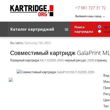
+7 981 727 31 72
Выберите ваш город
Поиск
по 
Каталог картриджей
картриджа
по 
Brother
Вы здесь:
Samsung
/
ML 2853
Совместимый картридж GalaPrint M
G&G
Kodak
Лазерный картридж MLT-D209S 209S черный ресурс 2000 страниц
Lexmark
Вид
Ricoh
Масс
Toshiba
Про
Ресу
Ленточные картриджи
Цве
Тип