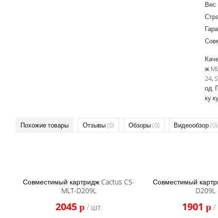
Вес
Стр
Гара
Сов
Каче
ж ML
24, 
од. 
ку к
Похожие товары
Отзывы
(0)
Обзоры
(0)
Видеообзор
(0)
Совместимый картридж Cactus CS-
Совместимый картр
MLT-D209L
D209L
2045
1901
p
p
/ шт.
/