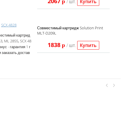
2067
p
/ шт.
Купить
,
SCX 4828
Совместимый картридж Solution Print
MLT-D209L
местимый картрид
, ML 2855, SCX 48
1838
p
/ шт.
Купить
нус - гарантия 1 г
и заказать достав