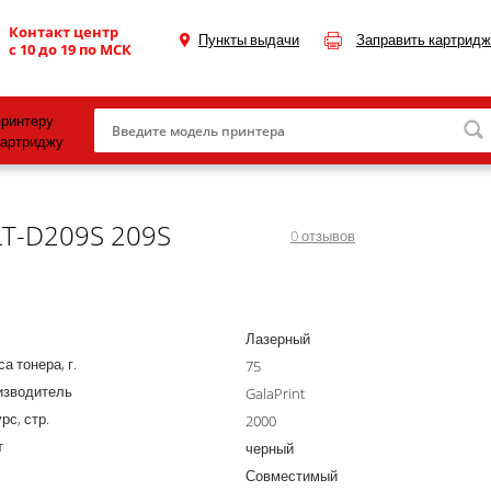
Контакт центр
Пункты выдачи
Заправить картридж
с 10 до 19 по МСК
принтеру
картриджу
Canon
LT-D209S 209S
HP
0
отзывов
Konica Minolta
OKI
Лазерный
Samsung
а тонера, г.
75
Xerox
изводитель
GalaPrint
рс, стр.
Тонер и девелопер
2000
т
черный
Совместимый