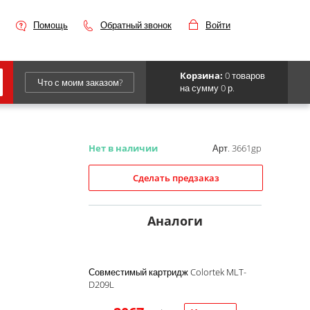
Помощь
Обратный звонок
Войти
Корзина:
0 товаров
Что с моим заказом?
на сумму 0 р.
Epson
IBM
Нет в наличии
Арт. 3661gp
Kyocera
Сделать предзаказ
Panasonic
Sharp
Аналоги
Для франкировальной машины
Совместимый картридж Colortek MLT-
D209L