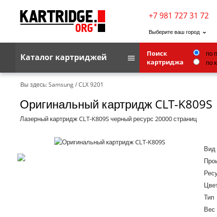
+7 981 727 31 72
Выберите ваш город
по 
Поиск
Каталог картриджей
по 
картриджа
Brother
Вы здесь:
Samsung
/
CLX 9201
Оригинальный картридж CLT-K809S
G&G
Kodak
Лазерный картридж CLT-K809S черный ресурс 20000 страниц
Lexmark
Вид
Ricoh
Про
Toshiba
Ресу
Цве
Ленточные картриджи
Тип
Вес