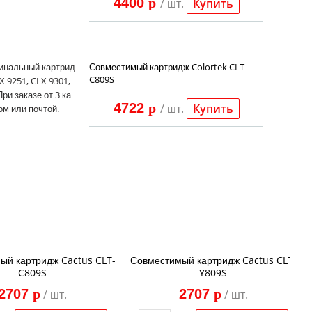
4400
p
/ шт.
Купить
гинальный картрид
Совместимый картридж Colortek CLT-
C809S
 9251, CLX 9301,
ри заказе от 3 ка
4722
p
/ шт.
Купить
ом или почтой.
ый картридж Cactus CLT-
Совместимый картридж Cactus CLT-
C809S
Y809S
2707
p
2707
p
/ шт.
/ шт.