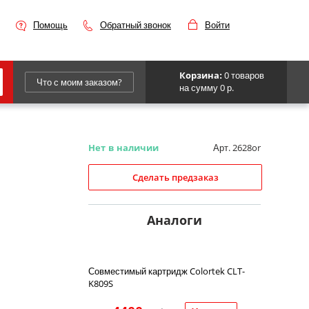
Помощь
Обратный звонок
Войти
0 товаров
Корзина:
Что с моим заказом?
на сумму 0 р.
Epson
IBM
Арт. 2628or
Нет в наличии
Kyocera
Сделать предзаказ
Panasonic
Sharp
Аналоги
Для франкировальной машины
Совместимый картридж Colortek CLT-
K809S