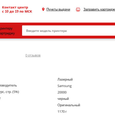
Контакт центр
Пункты выдачи
Заправить картридж
с 10 до 19 по МСК
принтеру
картриджу
Canon
HP
0
отзывов
Konica Minolta
OKI
Лазерный
Samsung
изводитель
Samsung
Xerox
рс, стр. (5%)
20000
т
Тонер и девелопер
черный
Оригинальный
1170 г