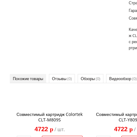
Стр
Гара
Сов
Каче
ж CL
с ре
ртри
Похожие товары
Отзывы
(0)
Обзоры
(0)
Видеообзор
(0)
Совместимый картридж Colortek
Совместимый картр
CLT-M809S
CLT-Y80
4722
p
4722
p
/ шт.
/