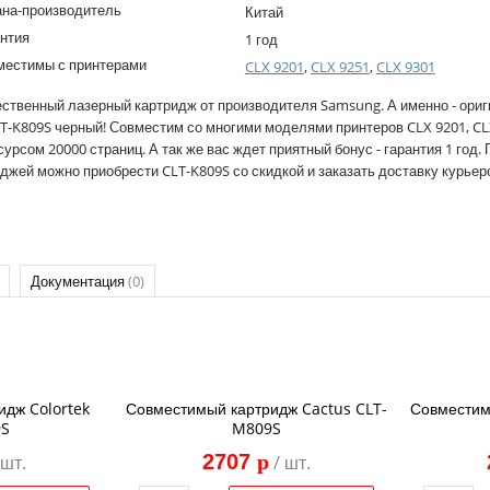
ана-производитель
Китай
нтия
1 год
местимы с принтерами
CLX 9201
,
CLX 9251
,
CLX 9301
ственный лазерный картридж от производителя Samsung. А именно - ори
T-K809S черный! Совместим со многими моделями принтеров CLX 9201, CLX
сурсом 20000 страниц. А так же вас ждет приятный бонус - гарантия 1 год. П
джей можно приобрести CLT-K809S со скидкой и заказать доставку курьер
Документация
(0)
идж Colortek
Совместимый картридж Cactus CLT-
Совместим
9S
M809S
2707
p
 шт.
/ шт.