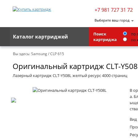
+7 981 727 31 72
Выберите ваш город
Поиск
по 
Каталог картриджей
картриджа
по 
Brother
Вы здесь:
Samsung
/
CLP 615
Оригинальный картридж CLT-Y508
G&G
Kodak
Лазерный картридж CLT-Y508L желтый ресурс 4000 страниц
Lexmark
В о
Ricoh
а. Б
ыщен
Toshiba
ства
Ленточные картриджи
Вид
Про
Ресу