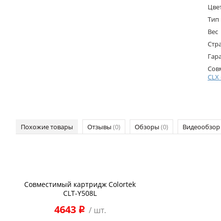
Цве
Тип
Вес
Стр
Гар
Сов
CLX
Похожие товары
Отзывы
(0)
Обзоры
(0)
Видеообзо
Совместимый картридж Colortek
CLT-Y508L
4643
/ шт.
p