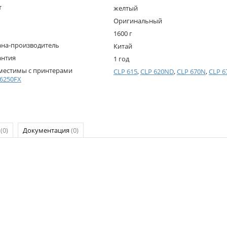
т
желтый
Оригинальный
1600 г
ана-производитель
Китай
антия
1 год
местимы с принтерами
CLP 615
,
CLP 620ND
,
CLP 670N
,
CLP 
 6250FX
р
(0)
Документация
(0)