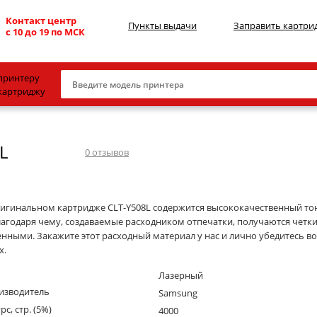
Контакт центр
Пункты выдачи
Заправить картри
с 10 до 19 по МСК
принтеру
картриджу
Canon
L
HP
0
отзывов
Konica Minolta
OKI
ригинальном картридже CLT-Y508L содержится высококачественный то
лагодаря чему, создаваемые расходником отпечатки, получаются четки
Samsung
ными. Закажите этот расходный материал у нас и лично убедитесь во 
Xerox
х.
Тонер и девелопер
Лазерный
изводитель
Samsung
рс, стр. (5%)
4000