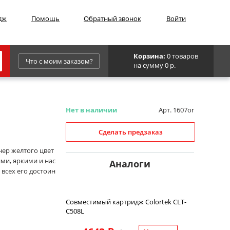
дж
Помощь
Обратный звонок
Войти
Корзина:
0 товаров
Что с моим заказом?
на сумму 0 р.
Epson
IBM
Нет в наличии
Арт. 1607or
Kyocera
Сделать предзаказ
Panasonic
нер желтого цвет
ми, яркими и нас
Sharp
Аналоги
всех его достоин
Для франкировальной машины
Совместимый картридж Colortek CLT-
C508L