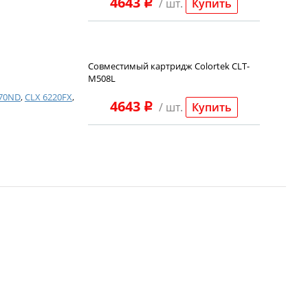
4643
/ шт.
Купить
p
Совместимый картридж Colortek CLT-
M508L
670ND
,
CLX 6220FX
,
4643
/ шт.
Купить
p