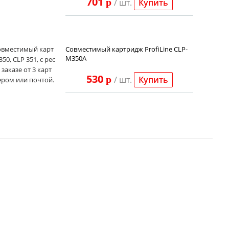
701
p
/ шт.
Купить
совместимый карт
Совместимый картридж ProfiLine CLP-
M350A
, CLP 351, с рес
заказе от 3 карт
530
p
/ шт.
Купить
ером или почтой.