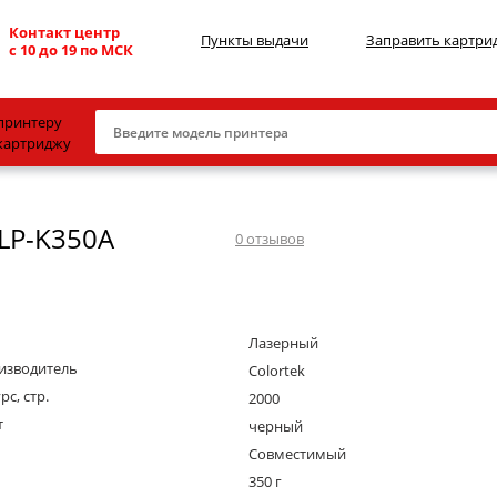
Контакт центр
Пункты выдачи
Заправить картри
с 10 до 19 по МСК
принтеру
картриджу
Canon
LP-K350A
HP
0
отзывов
Konica Minolta
OKI
Лазерный
Samsung
изводитель
Colortek
Xerox
рс, стр.
2000
т
Тонер и девелопер
черный
Совместимый
350 г