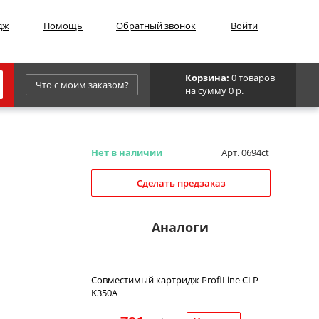
дж
Помощь
Обратный звонок
Войти
Корзина:
0 товаров
Что с моим заказом?
на сумму 0 р.
Epson
IBM
Нет в наличии
Арт. 0694ct
Kyocera
Сделать предзаказ
Panasonic
Sharp
Аналоги
Для франкировальной машины
Совместимый картридж ProfiLine CLP-
K350A