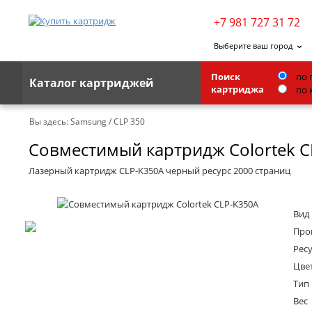
+7 981 727 31 72
Выберите ваш город
Поиск
по 
Каталог картриджей
картриджа
по 
Brother
Вы здесь:
Samsung
/
CLP 350
Совместимый картридж Colortek C
G&G
Kodak
Лазерный картридж CLP-K350A черный ресурс 2000 страниц
Lexmark
Вид
Ricoh
Про
Toshiba
Ресу
Цве
Ленточные картриджи
Тип
Вес