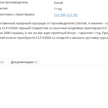
ана-производитель
Китай
антия
1 год
местимы с принтерами
CLP 350
,
CLP 351
ественный лазерный картридж от производителя Colortek. А именно - 
 CLP-K350A черный! Совместим со многими моделями принтеров CLP 350
м 2000 страниц. А так же вас ждет приятный бонус - гарантия 1 год. При 
жей можно приобрести CLP-K350A со скидкой и заказать доставку курь
р
(0)
Документация
(0)