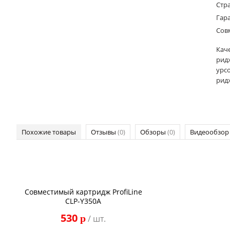
Стр
Гар
Сов
Кач
ридж
урсо
рид
Похожие товары
Отзывы
(0)
Обзоры
(0)
Видеообзо
Совместимый картридж ProfiLine
CLP-Y350A
530
p
/ шт.