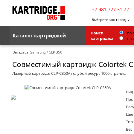
+7 981 727 31 72
Выберите ваш город
Поиск
по 
Каталог картриджей
картриджа
по 
Brother
Вы здесь:
Samsung
/
CLP 350
Совместимый картридж Colortek C
G&G
Kodak
Лазерный картридж CLP-C350A голубой ресурс 1000 страниц
Lexmark
Вид
Ricoh
Про
Toshiba
Ресу
Цве
Ленточные картриджи
Тип
Вес