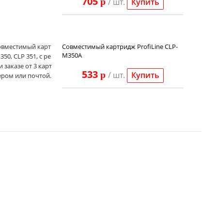
705
p
/ шт.
Купить
совместимый карт
Совместимый картридж ProfiLine CLP-
M350A
0, CLP 351, с ре
 заказе от 3 карт
533
p
/ шт.
ером или почтой.
Купить