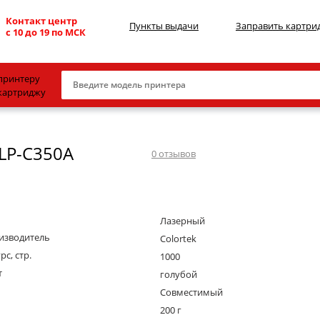
Контакт центр
Пункты выдачи
Заправить картри
с 10 до 19 по МСК
принтеру
картриджу
Canon
LP-C350A
HP
0
отзывов
Konica Minolta
OKI
Лазерный
Samsung
изводитель
Colortek
Xerox
рс, стр.
1000
т
Тонер и девелопер
голубой
Совместимый
200 г