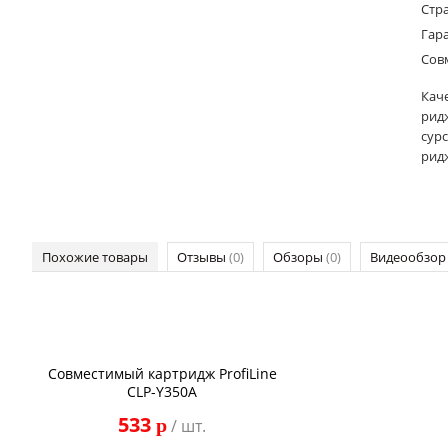
Стр
Гар
Сов
Кач
ридж
сурс
рид
Похожие товары
Отзывы
(0)
Обзоры
(0)
Видеообзо
Совместимый картридж ProfiLine
CLP-Y350A
533
p
/ шт.