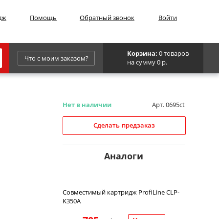
дж
Помощь
Обратный звонок
Войти
Корзина:
0 товаров
Что с моим заказом?
на сумму 0 р.
Epson
IBM
Нет в наличии
Арт. 0695ct
Kyocera
Сделать предзаказ
Panasonic
Sharp
Аналоги
Для франкировальной машины
Совместимый картридж ProfiLine CLP-
K350A