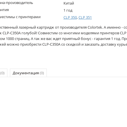
ана-производитель
Китай
антия
1 год
местимы с принтерами
CLP 350
,
CLP 351
ественный лазерный картридж от производителя Colortek. А именно - 
 CLP-C350A голубой! Совместим со многими моделями принтеров CLP 35
ом 1000 страниц. А так же вас ждет приятный бонус - гарантия 1 год. При
жей можно приобрести CLP-C350A со скидкой и заказать доставку курь
р
(0)
Документация
(0)