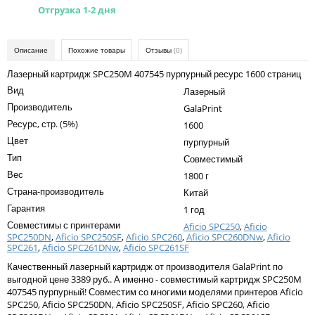
Kodak
Отгрузка 1-2 дня
Konica Minolta
Описание
Похожие товары
Отзывы
(0)
Kyocera
Лазерный картридж SPC250M 407545 пурпурный ресурс 1600 страниц
Lexmark
Вид
Лазерный
OKI
Производитель
GalaPrint
Ресурс, стр. (5%)
1600
Panasonic
Цвет
пурпурный
Ricoh
Тип
Совместимый
Вес
1800 г
Samsung
Страна-производитель
Китай
Sharp
Гарантия
1 год
Совместимы с принтерами
Aficio SPC250
,
Aficio
Toshiba
SPC250DN
,
Aficio SPC250SF
,
Aficio SPC260
,
Aficio SPC260DNw
,
Aficio
SPC261
,
Aficio SPC261DNw
,
Aficio SPC261SF
Xerox
Качественный лазерный картридж от производителя GalaPrint по
Для франкировальной машины
выгодной цене 3389 руб.. А именно - совместимый картридж SPC250M
407545 пурпурный! Совместим со многими моделями принтеров Aficio
Ленточные картриджи
SPC250, Aficio SPC250DN, Aficio SPC250SF, Aficio SPC260, Aficio