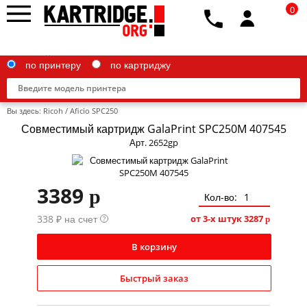
0
по принтеру
по картриджу
Вы здесь:
Ricoh
/
Aficio SPC250
Совместимый картридж GalaPrint SPC250M 407545
Арт. 2652gp
Brother
3389
p
Canon
Кол-во:
338 ₽ на счет
Epson
от 3-х штук
3287
?
p
G&G
В корзину
HP
Быстрый заказ
IBM