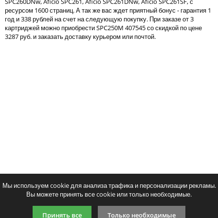
SPC260DNw, Aficio SPC261, Aficio SPC261DNw, Aficio SPC261SF, с
Тонер и девелопер
ресурсом 1600 страниц. А так же вас ждет приятный бонус - гарантия 1
год и 338 рублей на счет на следующую покупку. При заказе от 3
картриджей можно приобрести SPC250M 407545 со скидкой по цене
3287 руб. и заказать доставку курьером или почтой.
Написать отзыв
Ваше имя:
Совместимый картридж GalaPrint
Совместимый картридж 
Ваш отзыв:
SPC250Y
SPC250Bk
3389
3812
p
p
/ шт.
/ шт
шт.
Купить
шт.
Купи
Оценка:
Плохо
Хорошо
Мы используем cookie для анализа трафика и персонализации рекламы.
Вы можете принять все cookie или только необходимые.
Введите код, указанный на картинке:
Принять все
Только необходимые