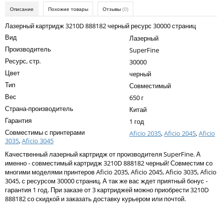
Kodak
Описание
Похожие товары
Отзывы
(0)
Konica Minolta
Лазерный картридж 3210D 888182 черный ресурс 30000 страниц
Вид
Лазерный
Kyocera
Производитель
SuperFine
Lexmark
Ресурс, стр.
30000
Цвет
черный
OKI
Тип
Совместимый
Panasonic
Вес
650 г
Страна-производитель
Ricoh
Китай
Гарантия
1 год
Samsung
Совместимы с принтерами
Aficio 2035
,
Aficio 2045
,
Aficio
3035
,
Aficio 3045
Sharp
Качественный лазерный картридж от производителя SuperFine. А
Toshiba
именно - совместимый картридж 3210D 888182 черный! Совместим со
многими моделями принтеров Aficio 2035, Aficio 2045, Aficio 3035, Aficio
Xerox
3045, с ресурсом 30000 страниц. А так же вас ждет приятный бонус -
гарантия 1 год. При заказе от 3 картриджей можно приобрести 3210D
Для франкировальной машины
888182 со скидкой и заказать доставку курьером или почтой.
Написать отзыв
Ленточные картриджи