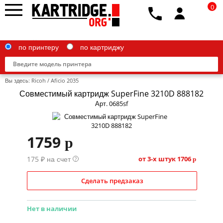
0
по принтеру
по картриджу
Вы здесь:
Ricoh
/
Aficio 2035
Совместимый картридж SuperFine 3210D 888182
Арт. 0685sf
Brother
1759
p
Canon
175 ₽ на счет
Epson
от 3-х штук
1706
?
p
G&G
Сделать предзаказ
HP
Нет в наличии
IBM