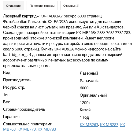
Kodak
Описание
Похожие товары
Отзывы
(2)
Konica Minolta
Лазерный картридж KX-FAD93A7 ресурс 6000 страниц
Фотобарабан Panasonic KX-FAD93A используется для нанесения
Kyocera
черной краски на лист бумаги, как правило, А4 или А3 стандартов.
Создан для лазерной оргтехники серии KX-MB263/ 283/ 763/ 773/ 783,
Lexmark
производимой этой же японской компанией. Имеет неплохие
характеристики печати и ресурс, который, в свою очередь, составляет
OKI
около 6000 страниц. КупитьKX-FAD93A можно недорого на сайте
kartridge.org. В данном интернет магазине представлен широкий
Panasonic
ассортимент различных печатных аксессуаров по самым
привлекательным ценам.
Ricoh
Вид
Лазерный
Samsung
Производитель
Panasonic
Ресурс, стр.
6000
Sharp
Тип
Оригинальный
Toshiba
Вес
1200 г
Страна-производитель
Китай
Xerox
Гарантия
1 год
Для франкировальной машины
Совместимы с принтерами
KX MB263
,
KX MB283
,
KX
MB763
,
KX MB773
,
KX MB783
Ленточные картриджи