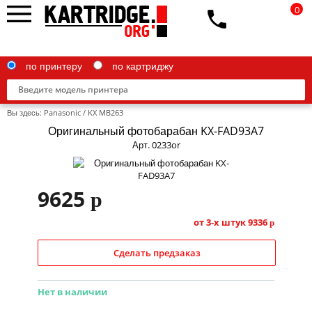
0
по принтеру
по картриджу
Вы здесь:
Panasonic
/
KX MB263
Оригинальный фотобарабан KX-FAD93A7
Арт. 0233or
Brother
9625
p
Canon
Epson
от 3-х штук
9336
p
G&G
Сделать предзаказ
HP
Нет в наличии
IBM