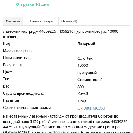
Kodak
Отгрузка 1-2 дня
Konica Minolta
Описание
Похожие товары
Отзывы
(0)
Kyocera
Лазерный картридж 44059226 44059210 пурпурный ресурс 10000
Lexmark
страниц
Вид
Лазерный
OKI
Масса тонера, г.
Panasonic
Производитель
Colortek
Ресурс, стр.
10000
Ricoh
Цвет
пурпурный
Samsung
Тип
Совместимый
Вес
Sharp
800 г
Страна-производитель
Китай
Toshiba
Гарантия
1 год
Xerox
Совместимы с принтерами
OkiData MC860
Качественный лазерный картридж от производителя Colortek по
Для франкировальной машины
выгодной цене 5159 руб.. А именно - совместимый картридж 44059226
44059210 пурпурный! Совместим со многими моделями принтеров
Ленточные картриджи
OkiData MC860, с ресурсом 10000 страниц. А так же вас ждет приятный