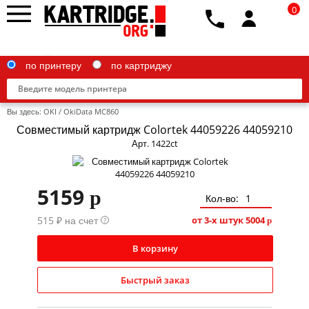
0
по принтеру
по картриджу
Вы здесь:
OKI
/
OkiData MC860
Совместимый картридж Colortek 44059226 44059210
Арт. 1422ct
Brother
5159
p
Canon
Кол-во:
515 ₽ на счет
Epson
от 3-х штук
5004
?
p
G&G
В корзину
HP
Быстрый заказ
IBM