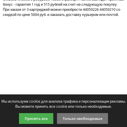
бонус - гарантия 1 год и 515 рублей на счет на следующую покупку.
Тонер и девелопер
При заказе от 3 картриджей можно приобрести 44059226 44059210 со
скидкой по цене 5004 руб. и заказать доставку курьером или почтой.
Написать отзыв
Ваше имя:
Совместимый картридж Colortek
Совместимый картридж
Ваш отзыв:
44059227
44059228
5159
5159
p
p
/ шт.
/ шт
шт.
Купить
шт.
Купи
Оценка:
Плохо
Хорошо
Мы используем cookie для анализа трафика и персонализации рекламы.
Вы можете принять все cookie или только необходимые.
Введите код, указанный на картинке:
Принять все
Только необходимые