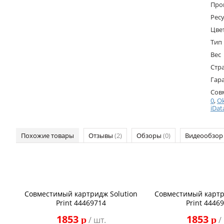
Про
Ресу
Цве
Тип
Вес
Стр
Гар
Сов
0
,
Ok
iDa
Похожие товары
Отзывы
(2)
Обзоры
(0)
Видеообзо
Совместимый картридж Solution
Совместимый картр
Print 44469714
Print 4446
1853
1853
p
p
/ шт.
/