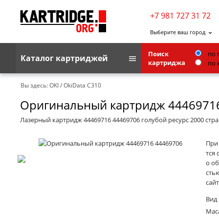
+7 981 727 31 72
Выберите ваш город
Поиск
по 
Каталог картриджей
картриджа
по 
Brother
Вы здесь:
OKI
/
OkiData C310
Оригинальный картридж 4446971
G&G
Kodak
Лазерный картридж 44469716 44469706 голубой ресурс 2000 стр
Lexmark
При
Ricoh
тся 
о о
Toshiba
стью
сайт
Ленточные картриджи
Вид
Маса