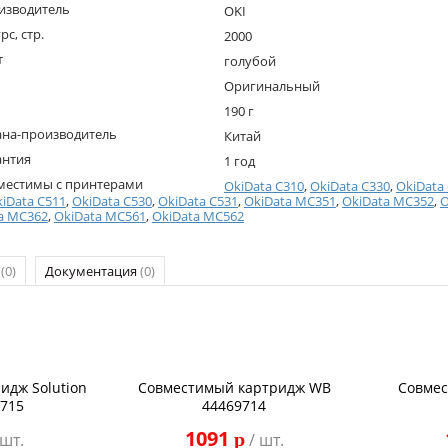
изводитель
OKI
рс, стр.
2000
т
голубой
Оригинальный
190 г
ана-производитель
Китай
антия
1 год
местимы с принтерами
OkiData C310
,
OkiData C330
,
OkiData
iData C511
,
OkiData C530
,
OkiData C531
,
OkiData MC351
,
OkiData MC352
,
O
ta MC362
,
OkiData MC561
,
OkiData MC562
р
(0)
Документация
(0)
идж Solution
Совместимый картридж WB
Совмес
9715
44469714
1091
p
 шт.
/ шт.