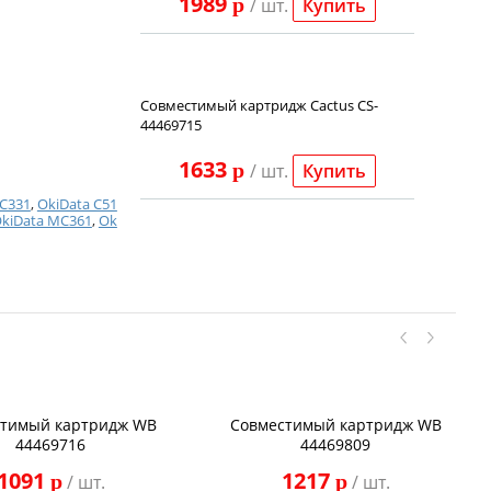
1989
p
/ шт.
Купить
Совместимый картридж Cactus CS-
44469715
1633
p
/ шт.
Купить
 C331
,
OkiData C51
kiData MC361
,
Ok
тимый картридж WB
Совместимый картридж WB
44469716
44469809
1091
1217
p
p
/ шт.
/ шт.