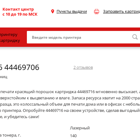
Контакт центр
Пункты выдачи
Заправить картри
с 10 до 19 по МСК
принтеру
картриджу
Canon
6 44469706
HP
2
отзывов
Konica Minolta
аниц
OKI
 печати красящий порошок картриджа 44469716 мгновенно высыхает, 
сверхстойким к выцветанию и влаге. Запаса ресурса хватит на 2000 стр
Samsung
бразца, это колоссальный объем для печати дома или в офисах с небо
Xerox
 принтера. Опробуйте 44469716 на своем устройстве, сделав выгодный
е, и убедитесь сами!
Тонер и девелопер
Лазерный
 тонера, г.
140