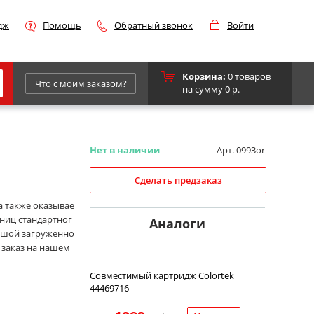
дж
Помощь
Обратный звонок
Войти
Корзина:
0 товаров
Что с моим заказом?
на сумму 0 р.
Epson
IBM
Нет в наличии
Арт. 0993or
Kyocera
Сделать предзаказ
Panasonic
а также оказывае
аниц стандартног
Sharp
Аналоги
льшой загруженно
Для франкировальной машины
 заказ на нашем
Совместимый картридж Colortek
44469716