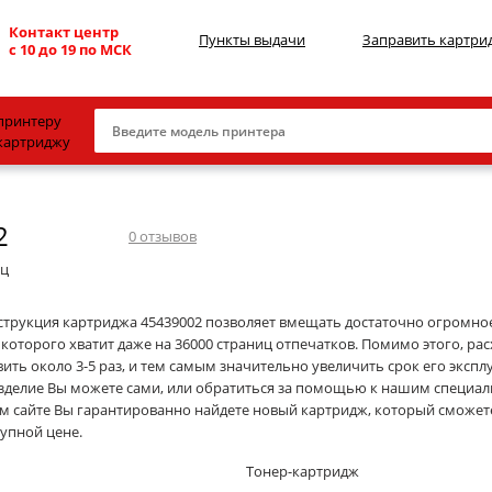
Контакт центр
Пункты выдачи
Заправить картри
с 10 до 19 по МСК
принтеру
картриджу
Canon
2
HP
0
отзывов
Konica Minolta
иц
OKI
струкция картриджа 45439002 позволяет вмещать достаточно огромное
 которого хватит даже на 36000 страниц отпечатков. Помимо этого, ра
Samsung
ить около 3-5 раз, и тем самым значительно увеличить срок его экспл
Xerox
изделие Вы можете сами, или обратиться за помощью к нашим специали
м сайте Вы гарантированно найдете новый картридж, который сможет
Тонер и девелопер
тупной цене.
Тонер-картридж