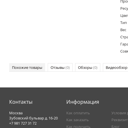
Про
Ресу
Цве
Тип
Вес
Стр
Гар
Сов
Похожие товары
Отзывы
(0)
Обзоры
(0)
Видеообзо
Контакты
Информация
Москва
Как оплатить
Условия 
Зубовский бульвар д. 16-20
Как заказать
Реквизи
+7 981 727 31 72
Как получить
Блог