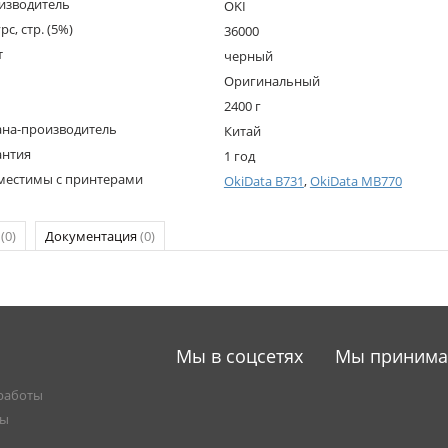
изводитель
OKI
рс, стр. (5%)
36000
т
черный
Оригинальный
2400 г
ана-производитель
Китай
антия
1 год
местимы с принтерами
OkiData B731
,
OkiData MB770
р
(0)
Документация
(0)
Мы в соцсетях
Мы приним
работы
ты