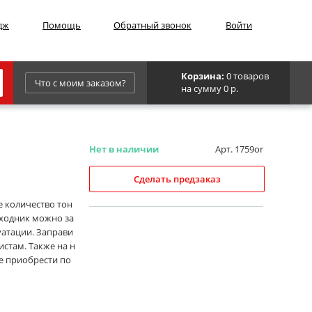
дж
Помощь
Обратный звонок
Войти
Корзина:
0 товаров
Что с моим заказом?
на сумму 0 р.
Epson
IBM
Нет в наличии
Арт. 1759or
Kyocera
Сделать предзаказ
Panasonic
 количество тон
сходник можно за
Sharp
уатации. Заправи
Для франкировальной машины
стам. Также на н
е приобрести по