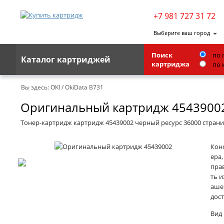
+7 981 727 31 72
Выберите ваш город
Поиск
по 
Каталог картриджей
картриджа
по 
Brother
Вы здесь:
OKI
/
OkiData B731
Оригинальный картридж 4543900
G&G
Kodak
Тонер-картридж картридж 45439002 черный ресурс 36000 стран
Lexmark
Кон
Ricoh
ера,
прав
Toshiba
ть 
аше
Ленточные картриджи
дос
Вид