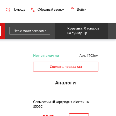
Помощь
Обратный звонок
Войти
Корзина:
0 товаров
Что с моим заказом?
на сумму 0 р.
Epson
IBM
Нет в наличии
Арт. 1703nv
Kyocera
Сделать предзаказ
Panasonic
Sharp
Аналоги
Для франкировальной машины
Совместимый картридж Colortek TK-
8505C