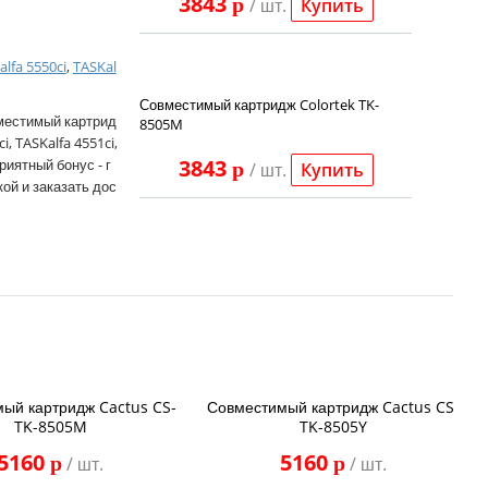
3843
p
/ шт.
Купить
alfa 5550ci
,
TASKal
Совместимый картридж Colortek TK-
вместимый картрид
8505M
, TASKalfa 4551ci,
3843
риятный бонус - г
p
/ шт.
Купить
кой и заказать дос
ый картридж Cactus CS-
Совместимый картридж Cactus CS-
TK-8505M
TK-8505Y
5160
5160
p
p
/ шт.
/ шт.