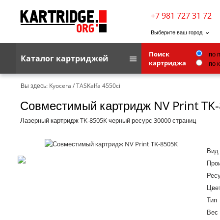
+7 981 727 31 72
Выберите ваш город
Поиск
по 
Каталог картриджей
картриджа
по 
Brother
Вы здесь:
Kyocera
/
TASKalfa 4550ci
Совместимый картридж NV Print TK
G&G
Kodak
Лазерный картридж TK-8505K черный ресурс 30000 страниц
Lexmark
Вид
Ricoh
Про
Toshiba
Ресу
Цве
Ленточные картриджи
Тип
Вес