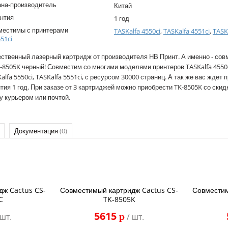
ана-производитель
Китай
нтия
1 год
местимы с принтерами
TASKalfa 4550ci
,
TASKalfa 4551ci
,
TASK
551ci
ственный лазерный картридж от производителя НВ Принт. А именно - со
-8505K черный! Совместим со многими моделями принтеров TASKalfa 4550ci
alfa 5550ci, TASKalfa 5551ci, с ресурсом 30000 страниц. А так же вас ждет п
тия 1 год. При заказе от 3 картриджей можно приобрести TK-8505K со скид
у курьером или почтой.
Документация
(0)
дж Cactus CS-
Совместимый картридж Cactus CS-
Совместим
C
TK-8505K
5615
p
 шт.
/ шт.