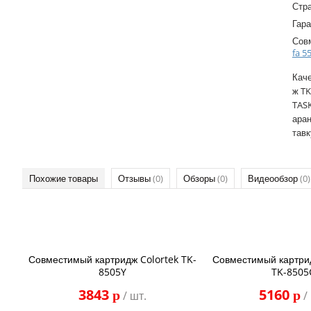
Стр
Гара
Сов
fa 5
Каче
ж TK
TASK
аран
тавк
Похожие товары
Отзывы
(0)
Обзоры
(0)
Видеообзор
(0)
Совместимый картридж Colortek TK-
Совместимый картри
8505Y
TK-8505
3843
5160
p
p
/ шт.
/