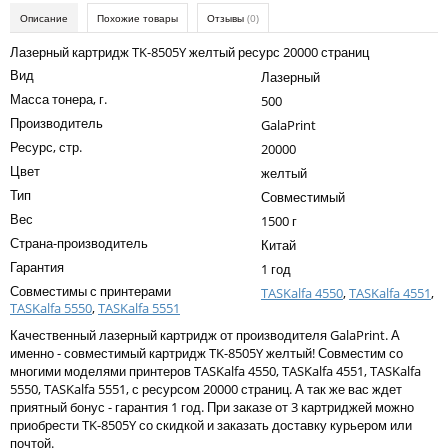
Kodak
Описание
Похожие товары
Отзывы
(0)
Konica Minolta
Лазерный картридж TK-8505Y желтый ресурс 20000 страниц
Вид
Лазерный
Kyocera
Масса тонера, г.
500
Lexmark
Производитель
GalaPrint
Ресурс, стр.
20000
OKI
Цвет
желтый
Panasonic
Тип
Совместимый
Вес
Ricoh
1500 г
Страна-производитель
Китай
Samsung
Гарантия
1 год
Совместимы с принтерами
Sharp
TASKalfa 4550
,
TASKalfa 4551
,
TASKalfa 5550
,
TASKalfa 5551
Toshiba
Качественный лазерный картридж от производителя GalaPrint. А
именно - совместимый картридж TK-8505Y желтый! Совместим со
Xerox
многими моделями принтеров TASKalfa 4550, TASKalfa 4551, TASKalfa
5550, TASKalfa 5551, с ресурсом 20000 страниц. А так же вас ждет
Для франкировальной машины
приятный бонус - гарантия 1 год. При заказе от 3 картриджей можно
приобрести TK-8505Y со скидкой и заказать доставку курьером или
Ленточные картриджи
почтой.