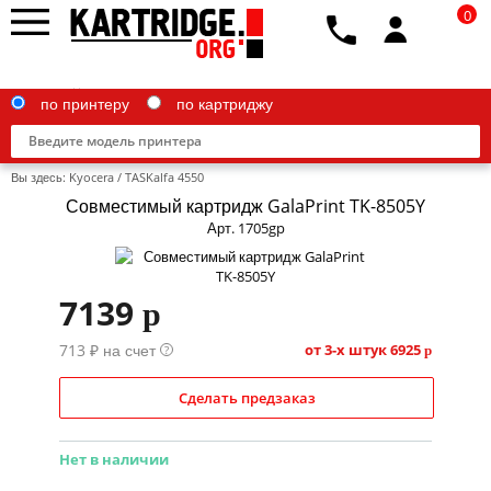
0
по принтеру
по картриджу
Вы здесь:
Kyocera
/
TASKalfa 4550
Совместимый картридж GalaPrint TK-8505Y
Арт. 1705gp
Brother
7139
p
Canon
713 ₽ на счет
Epson
от 3-х штук
6925
?
p
G&G
Сделать предзаказ
HP
Нет в наличии
IBM