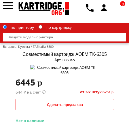
0
по принтеру
по картриджу
Вы здесь:
Kyocera
/
TASKalfa 3500
Совместимый картридж AOEM TK-6305
Арт. 0860ao
Brother
6445
p
Canon
644 ₽ на счет
Epson
от 3-х штук
6251
?
p
G&G
Сделать предзаказ
HP
Нет в наличии
IBM