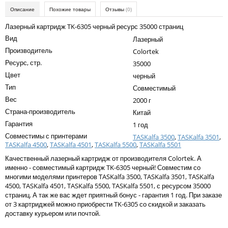
Kodak
Описание
Похожие товары
Отзывы
(0)
Konica Minolta
Лазерный картридж TK-6305 черный ресурс 35000 страниц
Вид
Лазерный
Kyocera
Производитель
Colortek
Lexmark
Ресурс, стр.
35000
Цвет
черный
OKI
Тип
Совместимый
Panasonic
Вес
2000 г
Страна-производитель
Ricoh
Китай
Гарантия
1 год
Samsung
Совместимы с принтерами
TASKalfa 3500
,
TASKalfa 3501
,
TASKalfa 4500
,
TASKalfa 4501
,
TASKalfa 5500
,
TASKalfa 5501
Sharp
Качественный лазерный картридж от производителя Colortek. А
Toshiba
именно - совместимый картридж TK-6305 черный! Совместим со
многими моделями принтеров TASKalfa 3500, TASKalfa 3501, TASKalfa
Xerox
4500, TASKalfa 4501, TASKalfa 5500, TASKalfa 5501, с ресурсом 35000
страниц. А так же вас ждет приятный бонус - гарантия 1 год. При заказе
Для франкировальной машины
от 3 картриджей можно приобрести TK-6305 со скидкой и заказать
доставку курьером или почтой.
Ленточные картриджи